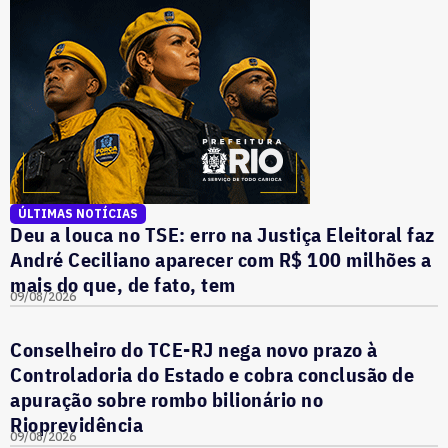
ÚLTIMAS NOTÍCIAS
Deu a louca no TSE: erro na Justiça Eleitoral faz
André Ceciliano aparecer com R$ 100 milhões a
mais do que, de fato, tem
09/08/2026
Conselheiro do TCE-RJ nega novo prazo à
Controladoria do Estado e cobra conclusão de
apuração sobre rombo bilionário no
Rioprevidência
09/08/2026