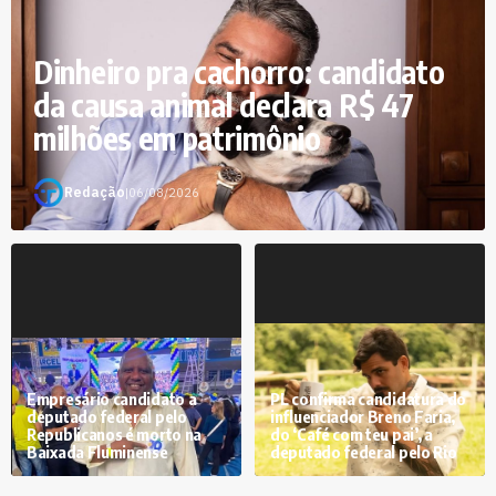
Dinheiro pra cachorro: candidato
da causa animal declara R$ 47
milhões em patrimônio
Redação
|
06/08/2026
Empresário candidato a
PL confirma candidatura do
deputado federal pelo
influenciador Breno Faria,
Republicanos é morto na
do ‘Café com teu pai’, a
Baixada Fluminense
deputado federal pelo Rio