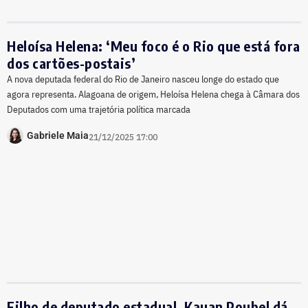
Heloísa Helena: ‘Meu foco é o Rio que está fora
dos cartões-postais’
A nova deputada federal do Rio de Janeiro nasceu longe do estado que
agora representa. Alagoana de origem, Heloísa Helena chega à Câmara dos
Deputados com uma trajetória política marcada
Gabriele Maia
21/12/2025 17:00
Filho de deputado estadual, Kauan Poubel dá