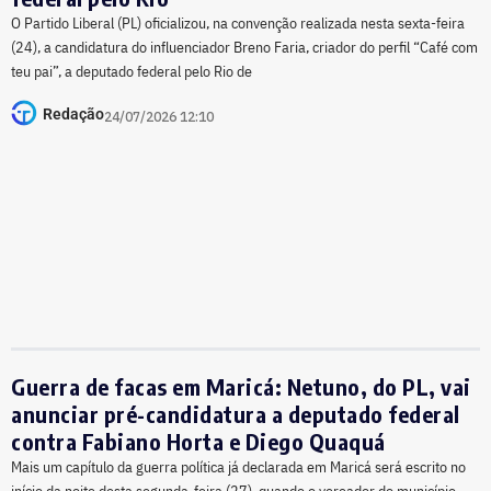
O Partido Liberal (PL) oficializou, na convenção realizada nesta sexta-feira
(24), a candidatura do influenciador Breno Faria, criador do perfil “Café com
teu pai”, a deputado federal pelo Rio de
Redação
24/07/2026 12:10
Guerra de facas em Maricá: Netuno, do PL, vai
anunciar pré-candidatura a deputado federal
contra Fabiano Horta e Diego Quaquá
Mais um capítulo da guerra política já declarada em Maricá será escrito no
início da noite desta segunda-feira (27), quando o vereador do município,