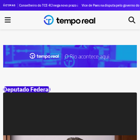
ça Eleitoral faz André Ceciliano aparecer com R$ 100 milhões a mais do que, de fato, tem
Conselheiro do TCE-RJ nega novo prazo à Controladoria do Estado e cobra conclusão de
Vice de Paes na disputa pelo governo do esta
ÚLTIMAS
Deputado Federal