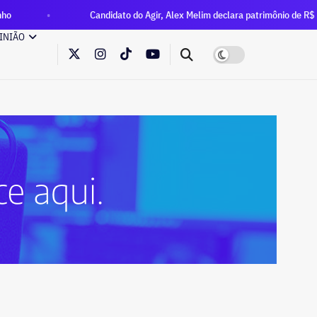
Candidato do Agir, Alex Melim declara patrimônio de R$ 30 milhões
INIÃO