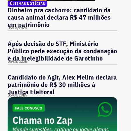
ÚLTIMAS NOTÍCIAS
Dinheiro pra cachorro: candidato da
causa animal declara R$ 47 milhões
em patrimônio
06/08/2026
Após decisão do STF, Ministério
Público pede execução da condenação
e da inelegibilidade de Garotinho
06/08/2026
Candidato do Agir, Alex Melim declara
patrimônio de R$ 30 milhões à
Justiça Eleitoral
06/08/2026