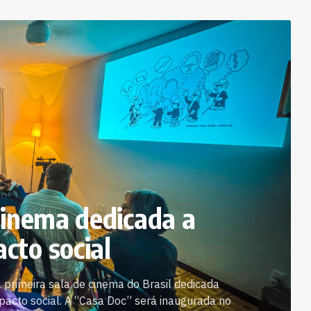
cinema dedicada a
cto social
a primeira sala de cinema do Brasil dedicada
pacto social. A “Casa Doc” será inaugurada no