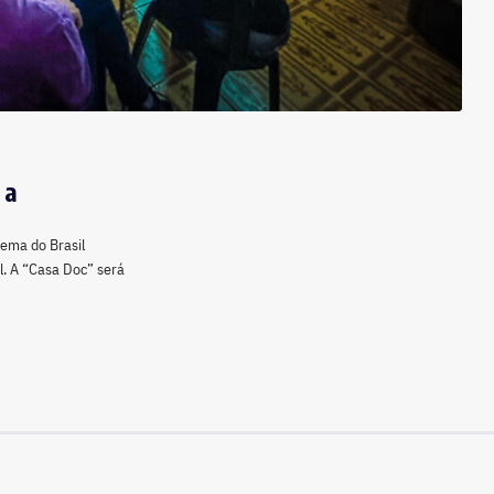
 a
nema do Brasil
l. A “Casa Doc” será