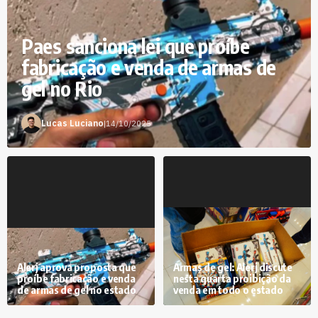
Paes sanciona lei que proíbe
fabricação e venda de armas de
gel no Rio
Lucas Luciano
|
14/10/2025
Alerj aprova proposta que
Armas de gel: Alerj discute
proíbe fabricação e venda
nesta quarta proibição da
de armas de gel no estado
venda em todo o estado