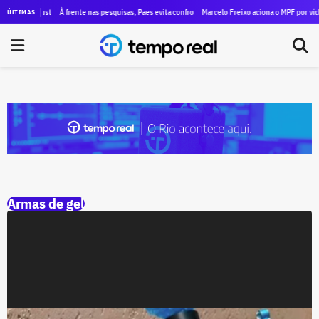
eclara à Justiça Eleitoral um patrimônio de apenas R$ 189 mil
À frente nas pesquisas, Paes evita confronto com Garotinho e desiste do debate d
Marcelo Freixo aciona o MPF por vídeo 
ÚLTIMAS
Armas de gel