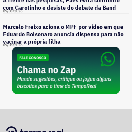
À frente nas pesquisas, Paes evita confronto
com Garotinho e desiste do debate da Band
09/08/2026
Marcelo Freixo aciona o MPF por vídeo em que
Eduardo Bolsonaro anuncia dispensa para não
vacinar a própria filha
09/08/2026