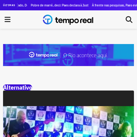
rno do estado, Douglas Ruas declara patrimônio de R$ 1,4 milhão à Justiça Eleitoral
Pobre de marré, deci: Paes declara à Justiça Eleitoral um patrimônio de apena
À frente nas pesquisas, Paes evit
ÚLTIMAS
Alternativo