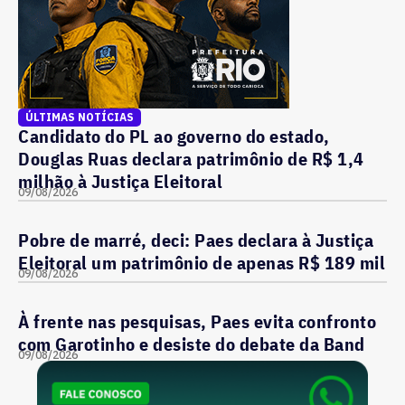
ÚLTIMAS NOTÍCIAS
Candidato do PL ao governo do estado,
Douglas Ruas declara patrimônio de R$ 1,4
milhão à Justiça Eleitoral
09/08/2026
Pobre de marré, deci: Paes declara à Justiça
Eleitoral um patrimônio de apenas R$ 189 mil
09/08/2026
À frente nas pesquisas, Paes evita confronto
com Garotinho e desiste do debate da Band
09/08/2026