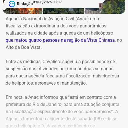
09/08/2026 08:37
Redação
O prefeito do Rio, Eduardo Cavaliere (PSD), pediu à
Agência Nacional de Aviação Civil (Anac) uma
fiscalização extraordinária dos voos panorâmicos
realizados na cidade após a queda de um helicóptero
que matou quatro pessoas na região da Vista Chinesa
, no
Alto da Boa Vista.
Entre as medidas, Cavaliere sugeriu a possibilidade de
suspensão das atividades por uma ou duas semanas
para que a agência faça uma fiscalização mais rigorosa
de helipontos, aeronaves e manutenção.
Em nota, a Anac informou que “está em contato com a
prefeitura do Rio de Janeiro, para uma atuação conjunta
na fiscalização especialmente de voos panorâmicos”. A
Agência lamentou o acidente deste sábado (08) e disse
que o helicóptero “estava com certificado de