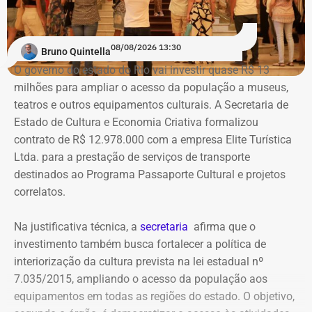
Na ação, a prefeitura também pede informações
Travancas foi exonerado da Casa Civil
em março deste
cadastrais, endereços eletrônicos, telefones, IPs,
ano após dizer que o “Palácio Guanabara é o gabinete do
08/08/2026 13:30
dispositivos utilizados, histórico de nomes,
Bruno Quintella
crime organizado”, em uma participação no podcast
administradores atuais e anteriores, contas vinculadas,
O governo do estado do Rio vai investir quase R$ 13
“Pode Garotinho?”.
meios de recuperação, contas publicitárias e dados de
milhões para ampliar o acesso da população a museus,
pagamento. Com isso, a Meta também seria obrigada a
teatros e outros equipamentos culturais. A Secretaria de
elaborar uma tabela comparativa, indicando se os perfis
Viagens internacionais sob pretexto
Estado de Cultura e Economia Criativa formalizou
compartilham telefones, dispositivos, endereços de IP,
contrato de R$ 12.978.000 com a empresa Elite Turística
acadêmico
administradores, contas de anúncios, meios de
Ltda. para a prestação de serviços de transporte
pagamento ou gerenciadores de negócios.
destinados ao Programa Passaporte Cultural e projetos
Apenas no exercício de 2025, as despesas ligadas a
correlatos.
Victor Travancas dispararam e chegaram a R$ 228,6 mil,
Ação também requer anúncios e
distribuídas em viagens para destinos que incluem Roma,
Na justificativa técnica, a
secretaria
afirma que o
Madri, Nova York, Paris, Amsterdã e Barcelona.
impulsionamentos e cita morte de
investimento também busca fortalecer a política de
criança como exemplo de fake news
interiorização da cultura prevista na lei estadual nº
As justificativas oficiais para as viagens do subsecretário
7.035/2015, ampliando o acesso da população aos
costumam citar cooperação internacional, visitas a
As 31 publicações relacionadas pela prefeitura tratam de
equipamentos em todas as regiões do estado. O objetivo,
universidades e representação institucional. Mas os
assuntos diversos. A lista inclui manchetes sobre prisões