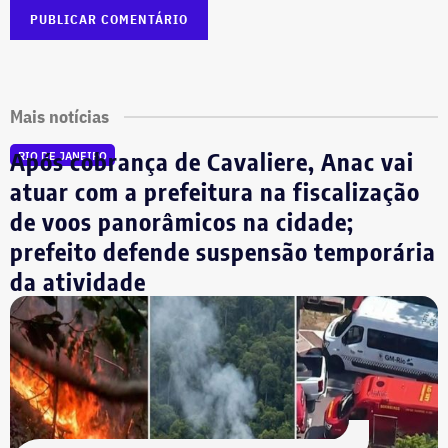
Mais notícias
Após cobrança de Cavaliere, Anac vai
RIO DE JANEIRO
atuar com a prefeitura na fiscalização
de voos panorâmicos na cidade;
prefeito defende suspensão temporária
da atividade