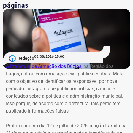
páginas
6
Gustavo Reis Ferreira
R$
R$
R
348.094,75
41.125,19
3
7
Igor Domingos Marques da
R$
R$
R
Silva
281.845,47
25.594,23
2
08/08/2026 15:00
Redação
A Prefeitura de Armação dos Búzios
, na Região dos
8
Danielle Christian Ribeiro
R$
R$
R
Lagos, entrou com uma ação civil pública contra a Meta
Barros
281.042,85
103.247,91
1
com o objetivo de identificar os responsável por nove
perfis do Instagram que publicam notícias, críticas e
9
Fernando Cezar Jorge
R$
R$
R
conteúdos sobre a política e a administração municipal.
Hakme
274.382,64
22.028,93
2
Isso porque, de acordo com a prefeitura, tais perfis têm
publicado informações falsas.
10
Edmilson Suassuna da Silva
R$
R$
—
Protocolada no dia 1º de julho de 2026, a ação tramita na
273.040,85
273.040,85