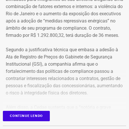
combinação de fatores externos e internos: a violência do
Rio de Janeiro e o aumento da exposição dos executivos
Aumento de gastos com viagens ao
após a adoção de “medidas repressivas enérgicas” no
exterior
âmbito de seu programa de compliance. O contrato,
firmado por R$ 1.292.800,32, terá duração de 36 meses.
Entre janeiro de 2022 e 14 de julho de 2026, a base
estadual registrou R$ 84,13 milhões em pagamentos
Segundo a justificativa técnica que embasa a adesão à
relacionados a diárias. Desse total, R$ 69,45 milhões
Ata de Registro de Preços do Gabinete de Segurança
foram contabilizados como deslocamentos dentro do
Institucional (GSI), a companhia afirma que o
país e R$ 14,68 milhões como viagens ao exterior.
fortalecimento das políticas de compliance passou a
contrariar interesses relacionados a contratos, gestão de
O aumento dos gastos acompanha o crescimento no
pessoas e fiscalização das concessionárias, aumentando
número de viagens: em 2025, o governo autorizou quase
o risco à integridade física dos diretores.
21 mil diárias, frente às cerca de 15 mil registradas no
ano anterior.
Além disso, a Cedae sustenta que a “notória e grave
insegurança pública” no estado, especialmente no
CONTINUE LENDO
A alta nas despesas também reflete o aumento das
município do Rio de Janeiro e na Baixada Fluminense,
missões oficiais ao exterior. Além de crescerem em
reforça a necessidade de proteção aos executivos.