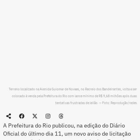
Terreno localizado na Avenida Guiomar de Novaes, no Recreio dos Bandeirantes, volta a ser
colocado à venda pela Prefeitura do Rio com lance mínimo de R$ 9,68 milhões após duas
tentativas frustradas de leilão. — Foto: Reprodução/redes
A Prefeitura do Rio publicou, na edição do Diário
Oficial do último dia 11, um novo aviso de licitação