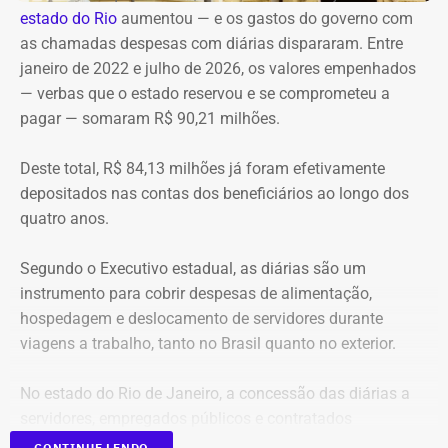
estado do Rio
aumentou — e os gastos do governo
com
Anac, neste sábado (08), justamente à ocorrência de mais
as chamadas despesas com diárias dispararam. Entre
de um acidente aéreo no Rio, em um curto intervalo de
janeiro de 2022 e julho de 2026, os valores empenhados
tempo.
— verbas que o estado reservou e se comprometeu a
pagar — somaram R$ 90,21 milhões.
“Eu quero que a Anac tome essas medidas, inclusive com
a possibilidade de suspensão de voos panorâmicos por
Deste total, R$ 84,13 milhões já foram efetivamente
uma semana ou por duas semanas, ou pelo tempo que
depositados nas contas dos beneficiários ao longo dos
seja necessário para a Anac fazer uma fiscalização mais
quatro anos.
intensa nos helipontos, nas aeronaves, na manutenção
dessas aeronaves, para que a gente possa ter segurança
Segundo o Executivo estadual, as diárias são um
dos visitantes que visitam a cidade, dos turistas que
instrumento para cobrir despesas de alimentação,
visitam a cidade e da população que circula aqui pela
hospedagem e deslocamento de servidores durante
cidade”, afirmou o prefeito.
viagens a trabalho, tanto no Brasil quanto no exterior.
Cavaliere esteve presente no local do acidente
para
No estado do Rio de Janeiro, a concessão das diárias a
acompanhar o trabalho das equipes de resgate. Segundo
servidores, empregados públicos e contratados
o prefeito, ele entrou em contato com o presidente da
temporários é regulamentada pelos decretos estaduais nº
Anac e a prefeitura encaminhou um comunicado à