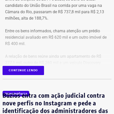
Posiç
Beneficiário
Total pago
Nacional
I
candidato do União Brasil na corrida por uma vaga na
ão
al
Câmara do Rio, passaram de R$ 737,8 mil para R$ 2,13
1
Victor Rosa Travancas
R$
R$
R
milhões, alta de 188,7%.
518.688,07
48.348,60
4
Entre os bens informados, chama atenção um prédio
residencial avaliado em R$ 620 mil e um outro imóvel de
2
Bruno de Queiroz Costa
R$
R$
R
R$ 400 mil.
458.412,41
5.106,28
4
A relação de bens reúne ainda um apartamento de R$
3
Sergio Ricardo M. de
R$
R$
R
277,1 mil, outro de R$ 260 mil e um veículo Discovery
Almeida
372.185,76
53.683,17
3
D300, ano 2023, declarado por R$ 330 mil. Também
CONTINUE LENDO
aparecem na lista cerca de R$ 177 mil em aplicações e
fundos.
4
Cláudio Bonfim de Castro e
R$
R$
R
Silva
369.375,28
88.570,78
2
Búzios entra com ação judicial contra
TRANSPARÊNCIA
nove perfis no Instagram e pede a
5
Rodrigo Ratkus Abel
R$
R$
R
identificação dos administradores das
349.332,01
34.433,88
3