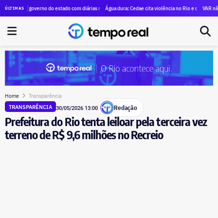
efeitura na fiscalização de voos panorâmicos na cidade; prefeito defende suspensão temporária da
 governo do estado com diárias supera R$ 84 milhões em quatro anos; e o campeão não é o ex-gov
Água dura: Cedae cita violência no Rio e compliance para aluga
VAR não foi sufici
ÚLTIMAS
Home
Transparência
Redação
TRANSPARÊNCIA
30/05/2026 13:00
Prefeitura do Rio tenta leiloar pela terceira vez
terreno de R$ 9,6 milhões no Recreio