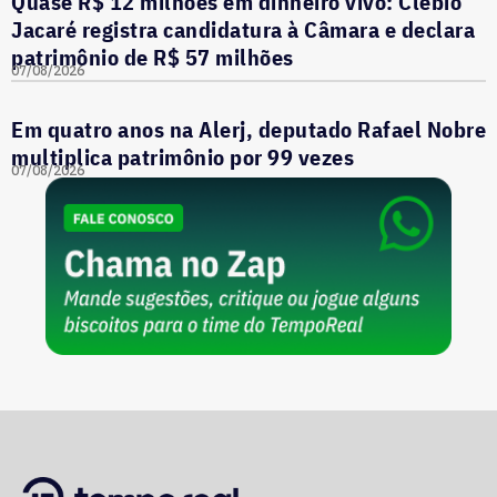
Quase R$ 12 milhões em dinheiro vivo: Clébio
Jacaré registra candidatura à Câmara e declara
patrimônio de R$ 57 milhões
07/08/2026
Em quatro anos na Alerj, deputado Rafael Nobre
multiplica patrimônio por 99 vezes
07/08/2026