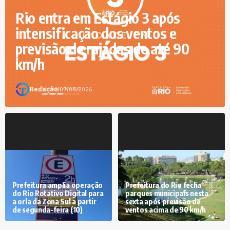
Rio entra em Estágio 3 após
intensificação dos ventos e
previsão de rajadas de até 90
km/h
Redação
|
07/08/2026
Prefeitura amplia operação
Prefeitura do Rio fecha
do Rio Rotativo Digital para
parques municipais nesta
a orla da Zona Sul a partir
sexta após previsão de
de segunda-feira (10)
ventos acima de 90 km/h