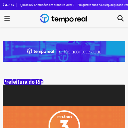
sita às mais de 100 famílias que ocuparam antigo prédio do Inmetro
Quase R$ 12 milhões em dinheiro vivo: Clébio Jacaré registra candidatura à Câmara e 
Em quatro anos na Alerj, deputado Rafael N
ÚLTIMAS
Prefeitura do Rio