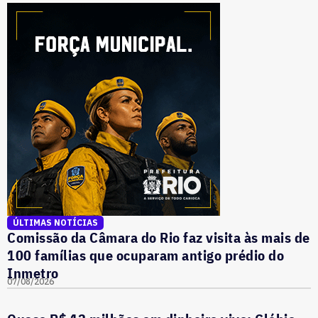
ÚLTIMAS NOTÍCIAS
Comissão da Câmara do Rio faz visita às mais de
100 famílias que ocuparam antigo prédio do
Inmetro
07/08/2026