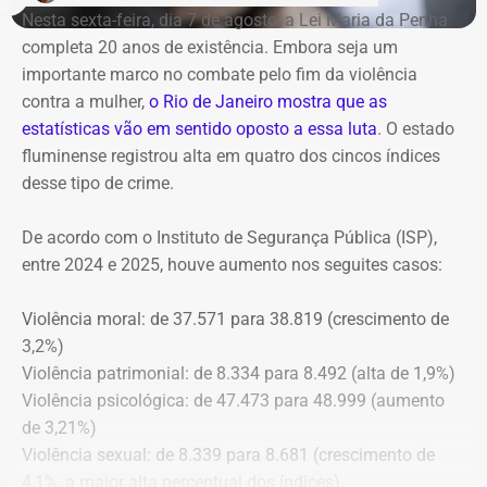
Nesta sexta-feira, dia 7 de agosto, a Lei Maria da Penha
plenário do TCE-RJ, determina a notificação da ex-
completa 20 anos de existência. Embora seja um
presidente do Itaprevi Fernanda; do ex-prefeito de Itaguaí,
importante marco no combate pelo fim da violência
Rubem Vieira de Souza, o Rubão; e de outros diretores e
contra a mulher,
o Rio de Janeiro mostra que as
conselheiros do fundo municipal.
estatísticas vão em sentido oposto a essa luta
. O estado
fluminense registrou alta em quatro dos cincos índices
Além disso, o tribunal aprovou a expedição de ofício com
desse tipo de crime.
cópia integral do processo ao Ministério Público do
Estado do Rio de Janeiro (MPRJ), para que avalie a
De acordo com o Instituto de Segurança Pública (ISP),
apuração de possíveis ilícitos nas esferas cível e criminal,
entre 2024 e 2025, houve aumento nos seguites casos:
e à Secretaria de Regime Próprio e Complementar do
Ministério da Previdência Social.
Violência moral: de 37.571 para 38.819 (crescimento de
3,2%)
Violência patrimonial: de 8.334 para 8.492 (alta de 1,9%)
Violência psicológica: de 47.473 para 48.999 (aumento
de 3,21%)
Violência sexual: de 8.339 para 8.681 (crescimento de
4,1%, a maior alta percentual dos índices).