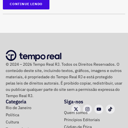
condomínio deve ter 43 bancos, 33 lixeiras e oito
CONTINUE LENDO
bicicletários, com capacidade para mais de 200
bicicletas.
A intervenção também prevê 1,4 km de ciclovias, além de
Declarações de Fernando Jordão em 2020 — Foto:
infraestrutura subterrânea para redes de energia,
Reprodução/Divulgacand
telecomunicações e esgoto. A proposta é que a área seja
mantida por uma associação responsável pela
conservação e manutenção dos espaços.
© 2024 – 2026 Tempo Real RJ. Todos os Direitos Reservados. O
conteúdo deste site, incluindo textos, gráficos, imagens e outros
O projeto imobiliário, de responsabilidade da RJZ Cyrela,
materiais, é propriedade do Tempo Real RJ e está protegido
é inspirador em um modelo parecido ao que já acontece
pelas leis de direitos autorais. É proibido copiar, redistribuir, usar
na Península, no Rio2 e no Centro Metropolitano. A
ou publicar qualquer parte do site sem a permissão expressa do
proposta foi aprovada pela Prefeitura do Rio no fim do
Tempo Real RJ.
Categoria
Siga-nos
ano passado e prevê um investimento de quase R$ 35
Rio de Janeiro
milhões.
Quem somos
Política
Princípios Editoriais
Cultura
*Com informações do Diário do Rio.
Código de Ética