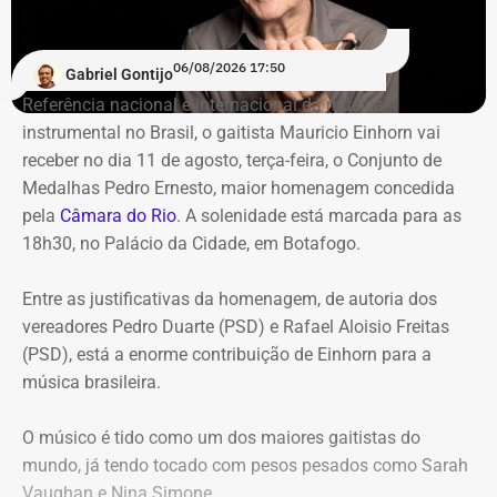
julho de 2024 representavam mais de 20% de toda a
carteira de investimentos do Itaprevi. A equipe técnica do
06/08/2026 17:50
Gabriel Gontijo
Tribunal classificou o processo decisório como
Referência nacional e internacional da música
“negligente e temerário”.
instrumental no Brasil, o gaitista Mauricio Einhorn vai
receber no dia 11 de agosto, terça-feira, o Conjunto de
Entre os principais pontos apontados pela auditoria
Medalhas Pedro Ernesto, maior homenagem concedida
estão:
pela
Câmara do Rio
. A solenidade está marcada para as
18h30, no Palácio da Cidade, em Botafogo.
Mudança brusca na estratégia de investimento: a
alocação em letras financeiras foi elevada de 2% para
Entre as justificativas da homenagem, de autoria dos
20% logo na primeira reunião da nova gestão,
vereadores Pedro Duarte (PSD) e Rafael Aloisio Freitas
desrespeitando os estudos técnicos e pareceres da
(PSD), está a enorme contribuição de Einhorn para a
consultoria financeira contratada, que desaconselhavam
música brasileira.
o investimento de longo prazo.
Rating especulativo: a aplicação prendeu os recursos
O músico é tido como um dos maiores gaitistas do
previdenciários por 10 anos em uma instituição que
mundo, já tendo tocado com pesos pesados como Sarah
possuía rating B+ (grau especulativo com alto risco de
Vaughan e Nina Simone.
inadimplência), violando princípios de segurança e