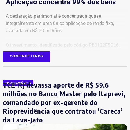
Aplicação concentra 99% dos bens
A declaração patrimonial é concentrada quase
integralmente em uma única aplicação de renda fixa,
avaliada em R$ 30 milhões.
O investimento, identificado pelo código PB0122F5GL6,
representa cerca de 99,2% de todo o patrimônio
CONTINUE LENDO
informado À Justiça Eleitoral.
Os demais oito bens declarados somam R$ 233.522,35 e
incluem aplicações de renda fixa em diferentes
TCE-RJ devassa aporte de R$ 59,6
TRANSPARÊNCIA
instituições financeiras, além de um depósito bancário no
milhões no Banco Master pelo Itaprevi,
valor de R$ 0,01.
comandado por ex-gerente do
Rioprevidência que contratou ‘Careca’
Empresário do setor de seguros
da Lava-Jato
De acordo com os dados do registro de candidatura, Alex