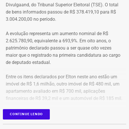
Divulgaand, do Tribunal Superior Eleitoral (TSE). O total
seguirem adiante nesta batalha. A vergonha e o medo.
de bens informados passou de R$ 378.419,10 para R$
Porque é necessário ter mais do que coragem para seguir
3.004.200,00 no período.
adiante no enfrentamento à violência doméstica. Pois
muitas têm medo do agressor sob dois pontos de vista. O
A evolução representa um aumento nominal de R$
primeiro é o temor de continuar viva e estar ao lado do
2.625.780,90, equivalente a 693,9%. Em oito anos, o
agressor. E o outro é o que vai acontecer com ela depois
patrimônio declarado passou a ser quase oito vezes
que a denúncia for feita. Afinal, há o receio que alguma
maior que o registrado na primeira candidatura ao cargo
brecha legal permita que o agressor, de alguma forma,
de deputado estadual.
fique impune”, comenta.
Entre os itens declarados por Elton neste ano estão um
Passados oito anos após as agrssões se tornarem
imóvel de R$ 1,6 milhão, outro imóvel de R$ 480 mil, um
públicas nacionalmente, Cristiane cita qual o principal
apartamento avaliado em R$ 700 mil, aplicações
item que acredita ser necessário que as autoridades
financeiras de R$ 39,2 mil e um automóvel de R$ 185 mil.
tenham mais rigor.
CONTINUE LENDO
“A Lei Maria da Penha é muito boa. Eu fui salva graças a
ela. Mas, infelizmente, ainda é muito falha na
fiscalização. Isso é uma coisa que deixa as mulheres