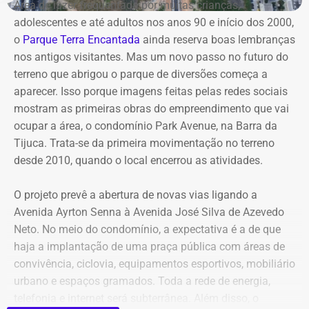
Área de lazer frequentada por muitas crianças,
Em 2016, na reeleição, informou bens no valor de R$ 110
definitiva.
adolescentes e até adultos nos anos 90 e início dos 2000,
mil.
o
Parque Terra Encantada
ainda reserva boas lembranças
nos antigos visitantes. Mas um novo passo no futuro do
Já em 2020, quando disputou a Prefeitura de São João
terreno que abrigou o parque de diversões começa a
de Meriti e foi derrotado, declarou patrimônio de R$ 270
aparecer. Isso porque imagens feitas pelas redes sociais
mil, formado por R$ 200 mil em dinheiro em espécie e
mostram as primeiras obras do empreendimento que vai
uma caminhonete Mitsubishi Triton avaliada em R$ 70
ocupar a área, o condomínio Park Avenue, na Barra da
mil.
Tijuca. Trata-se da primeira movimentação no terreno
desde 2010, quando o local encerrou as atividades.
Declarações de Fernando Jordão em 2026 — Foto:
O projeto prevê a abertura de novas vias ligando a
Reprodução/Divulgacand
Avenida Ayrton Senna à Avenida José Silva de Azevedo
Neto. No meio do condomínio, a expectativa é a de que
haja a implantação de uma praça pública com áreas de
convivência, ciclovia, equipamentos esportivos, mobiliário
urbano e espaços gramados. Toda a rede de energia,
telefonia e internet será subterrânea. Além disso, o