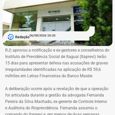
Melim nasceu no Rio de Janeiro em 2 de junho de 1976, é
casado, possui ensino médio completo e declarou exercer
a profissão de empresário.
Em documento de consulta pública da Casa da Moeda do
06/08/2026 18:20
Redação
Brasil, Alex Ofredi Melim aparece como representante da
O plenário do Tribunal de Contas do Estado do Rio (TCE-
Melim Corretora de Seguros Ltda., empresa que atua no
RJ) aprovou a notificação e ex-gestores e conselheiros do
setor de seguros e planos de saúde.
Instituto de Previdência Social de Itaguaí (Itaprevi) terão
15 dias para apresentar defesa nas acusações de graves
irregularidades identificadas na aplicação de R$ 59,6
milhões em Letras Financeiras do Banco Master.
A deliberação ocorre após a revelação de que a operação
foi articulada durante a gestão da advogada Fernanda
Pereira da Silva Machado, ex-gerente de Controle Interno
e Auditoria do Rioprevidência. Fernanda assumiu o
comando do Itaprevi e, em menos de duas semanas,