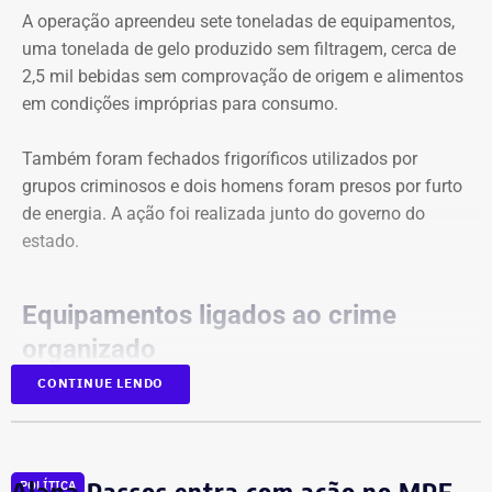
automaticamente. Como trata do regime jurídico dos
A operação apreendeu sete toneladas de equipamentos,
servidores públicos, a mudança depende do envio de um
uma tonelada de gelo produzido sem filtragem, cerca de
projeto de lei pelo governador Ricardo Couto à Alerj, onde
2,5 mil bebidas sem comprovação de origem e alimentos
a proposta ainda precisaria ser discutida e aprovada
em condições impróprias para consumo.
pelos deputados antes de uma eventual sanção.
Também foram fechados frigoríficos utilizados por
grupos criminosos e dois homens foram presos por furto
de energia. A ação foi realizada junto do governo do
estado.
Equipamentos ligados ao crime
organizado
CONTINUE LENDO
Segundo a prefeitura, os equipamentos apreendidos
tinham potencial para gerar cerca de R$ 316 mil por mês
ao crime organizado. Entre os produtos encontrados
Alana Passos entra com ação no MPF
estavam carnes, milho, frutas e condimentos com mofo e
POLÍTICA