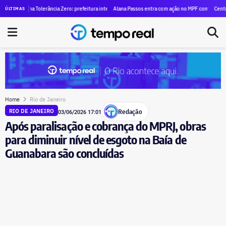
 horas vira indicação legislativa a Ricardo Couto
ama Tolerância Zero: prefeitura interdita depósitos ilegais e fecha frigoríficos ligados ao crime no
Alana Passos entra com ação no MPF contra André Janones 
Central do Brasi
ÚLTIMAS
Home
Rio de Janeiro
Redação
RIO DE JANEIRO
03/06/2026 17:01
Após paralisação e cobrança do MPRJ, obras
para diminuir nível de esgoto na Baía de
Guanabara são concluídas