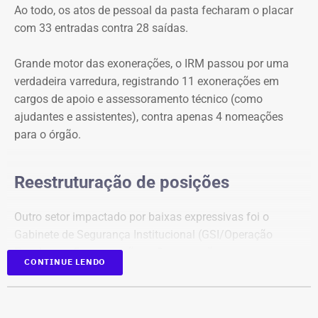
Ao todo, os atos de pessoal da pasta fecharam o placar
com 33 entradas contra 28 saídas.
Grande motor das exonerações, o IRM passou por uma
verdadeira varredura, registrando 11 exonerações em
cargos de apoio e assessoramento técnico (como
ajudantes e assistentes), contra apenas 4 nomeações
para o órgão.
Reestruturação de posições
Outro setor impactado por baixas expressivas foi o
Gabinete de Segurança Institucional (GSI/Operação
Foco), com 5 exonerações e 3 nomeações.
CONTINUE LENDO
Em contrapartida, o Detran-RJ figurou como o principal
polo receptor de novos quadros no expediente. A Casa