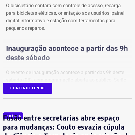
O bicicletário contará com controle de acesso, recarga
para bicicletas elétricas, orientação aos usuários, painel
digital informativo e estação com ferramentas para
pequenos reparos.
Inauguração acontece a partir das 9h
deste sábado
O evento de inauguração acontece a partir das 9h deste
sábado (08), com programação aberta ao público. Serão
apresentados o funcionamento do bicicletário, os
CONTINUE LENDO
serviços disponíveis e a equipe responsável pela
operação do espaço, incentivando o uso da nova
estrutura por moradores da Região Oceânica, ciclistas e
Fusão entre secretarias abre espaço
POLÍTICA
usuários das barcas.
para mudanças: Couto esvazia cúpula