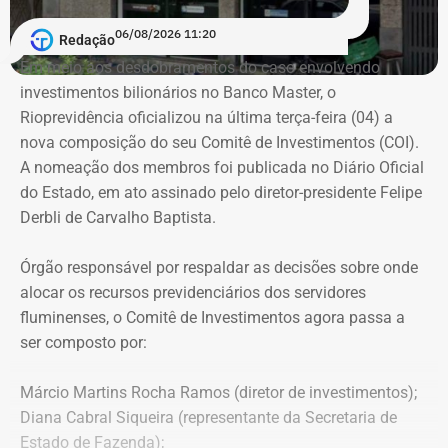
06/08/2026 11:20
Redação
Em meio aos desdobramentos do caso envolvendo
investimentos bilionários no Banco Master, o
Rioprevidência oficializou na última terça-feira (04) a
nova composição do seu Comitê de Investimentos (COI).
A nomeação dos membros foi publicada no Diário Oficial
do Estado, em ato assinado pelo diretor-presidente Felipe
Derbli de Carvalho Baptista.
Órgão responsável por respaldar as decisões sobre onde
alocar os recursos previdenciários dos servidores
fluminenses, o Comitê de Investimentos agora passa a
ser composto por:
Márcio Martins Rocha Ramos (diretor de investimentos);
Diana Cabral Siqueira (representante da Secretaria de
Estado de Fazenda);