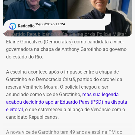
exercício do mandato”.
Pedido de investigação
06/08/2026 11:24
Redação
O partido Republicanos definiu a major da Polícia Militar
Na representação enviada ao Ministério Público Federal,
Elaine Gonçalves (Democratas) como candidata a vice-
Alana Passos solicita a abertura de um procedimento
governadora na chapa de Anthony Garotinho ao governo
para apurar a autoria e a materialidade das condutas
do estado do Rio.
atribuídas a André Janones. A vereadora também pede
que, caso sejam encontrados indícios suficientes de
A escolha acontece após o impasse entre a chapa de
crime, sejam adotadas as medidas legais cabíveis,
Garotinho e o Democracia Cristã, partido do coronel da
incluindo o eventual oferecimento de denúncia.
reserva Venâncio Moura. O policial chegou a ser
anunciado como vice de Garotinho,
mas sua legenda
Para embasar o pedido, a parlamentar anexou capturas
acabou decidindo apoiar Eduardo Paes (PSD) na disputa
de tela da publicação e os links das postagens
eleitoral
, o que estremeceu a aliança de Venâncio com o
divulgadas por Janones nas redes sociais.
candidato Republicanos.
A nova vice de Garotinho tem 49 anos e está na PM do