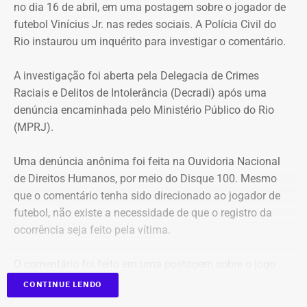
no dia 16 de abril, em uma postagem sobre o jogador de
na necessidade de preservar a continuidade do serviço
futebol Vinícius Jr. nas redes sociais. A Polícia Civil do
público, a eficiência e a segurança jurídica de suas
Rio instaurou um inquérito para investigar o comentário.
operações.
A investigação foi aberta pela Delegacia de Crimes
Prazos rigorosos para certificação
Raciais e Delitos de Intolerância (Decradi) após uma
denúncia encaminhada pelo Ministério Público do Rio
obrigatória
(MPRJ).
Para evitar falhas de conformidade, a portaria impõe um
Uma denúncia anônima foi feita na Ouvidoria Nacional
cronograma rígido aos nomeados que ainda não
de Direitos Humanos, por meio do Disque 100. Mesmo
possuem a certificação profissional exigida por lei:
que o comentário tenha sido direcionado ao jogador de
futebol, não existe a necessidade de que o registro da
Inscrição no exame: Prova de inscrição em até 90 dias a
ocorrência seja feito pela vítima.
partir da contratação da empresa certificadora;
Conclusão: Obtenção do certificado em, no máximo, 4
O comentário foi feito em uma postagem sobre o jogo
meses;
entre o Real Madrid, time de
Vinícius Jr.
, e o Bayern de
Punição: O descumprimento do prazo resultará no
CONTINUE LENDO
Munique. No jogo, o atleta brasileiro e Joshua Kimmich
afastamento e substituição imediata do servidor.