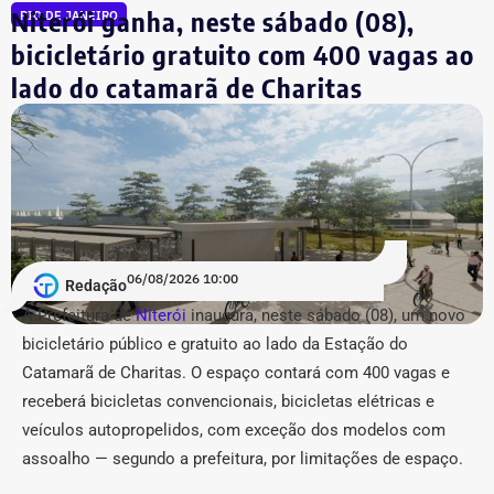
Civil chancelou 6 nomeações diretas para chefias de
Niterói ganha, neste sábado (08),
RIO DE JANEIRO
serviços e unidades de atendimento desconcentradas do
bicicletário gratuito com 400 vagas ao
departamento de trânsito, sem registrar nenhuma
lado do catamarã de Charitas
exoneração correspondente nesta leva.
A lista de reforços na estrutura estadual contou ainda
com 4 nomeações na Secretaria de Estado de Fazenda e
4 na Secretaria de Estado do Ambiente e Sustentabilidade
(Seas/Inea), além de preenchimento de vagas
estratégicas de coordenação (nível DAS-8) na Fundação
06/08/2026 10:00
CEPERJ, Seplag e Secretaria de Governo.
Redação
A Prefeitura de
Niterói
inaugura, neste sábado (08), um novo
COM FÁBIO MARTINS.
bicicletário público e gratuito ao lado da Estação do
Catamarã de Charitas. O espaço contará com 400 vagas e
receberá bicicletas convencionais, bicicletas elétricas e
veículos autopropelidos, com exceção dos modelos com
assoalho — segundo a prefeitura, por limitações de espaço.