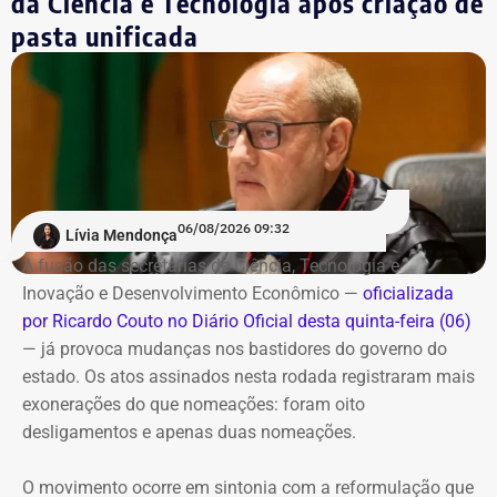
da Ciência e Tecnologia após criação de
Estrutura e funcionamento
pasta unificada
Seguindo o modelo do Bicicletário Arariboia — primeiro
bicicletário público e gratuito do Brasil — no centro da
cidade, o novo espaço funcionará em horário compatível
com a operação do catamarã. Os usuários já
cadastrados poderão utilizar a unidade de Charitas sem
necessidade de um novo cadastro.
06/08/2026 09:32
Lívia Mendonça
Também haverá um aplicativo para consulta da
A fusão das secretarias de Ciência, Tecnologia e
disponibilidade de vagas e realização de pré-cadastro.
Inovação e Desenvolvimento Econômico —
oficializada
por Ricardo Couto no Diário Oficial desta quinta-feira (06)
Além da inauguração do bicicletário, a prefeitura prevê
— já provoca mudanças nos bastidores do governo do
uma reorganização do entorno da estação de Charitas,
estado. Os atos assinados nesta rodada registraram mais
com readequação das vagas de estacionamento e
exonerações do que nomeações: foram oito
reforço da fiscalização para coibir o estacionamento
desligamentos e apenas duas nomeações.
irregular de motocicletas.
O movimento ocorre em sintonia com a reformulação que