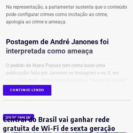
da Secretaria de Estado de Segurança Pública, Polícia
Na representação, a parlamentar sustenta que o conteúdo
Militar, Light e Águas do Rio.
pode configurar crimes como incitação ao crime,
apologia ao crime e ameaça.
Todo o material apreendido foi encaminhado ao Depósito
Público Municipal de Bonsucesso.
Postagem de André Janones foi
interpretada como ameaça
O pedido de Alana Passos tem como base uma
publicação feita por Janones no Instagram e no X, em
que o deputado afirma estar disposto a “matar ou morrer”
para “livrar nosso país da extrema direita de uma vez por
CONTINUE LENDO
todas”.
Na mesma mensagem, ele também declara que fará “o
Central do Brasil vai ganhar rede
que precisa ser feito” e conclui com a frase: “É guerra”.
RIO DE JANEIRO
gratuita de Wi-Fi de sexta geração