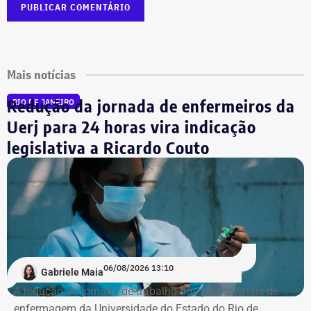
Mais notícias
Redução da jornada de enfermeiros da
RIO DE JANEIRO
Uerj para 24 horas vira indicação
legislativa a Ricardo Couto
06/08/2026 13:10
Gabriele Maia
A redução da jornada de trabalho dos profissionais de
enfermagem da Universidade do Estado do Rio de