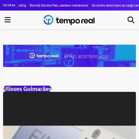
irmão de Rodrigo Bacellar é candidato a deputado federal pelo União Brasil
Bora lá: Dia dos Pais, samba e maratona de dança agitam o fim de semana no Ri
Do sonho americano ao cargo carioc
ÚLTIMAS
Ulisses Guimarães