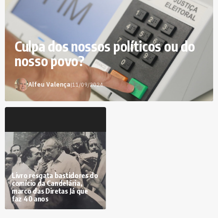
Culpa dos nossos políticos ou do
nosso povo?
Alfeu Valença
|
11/09/2024
Livro resgata bastidores do
comício da Candelária,
marco das Diretas Já que
faz 40 anos