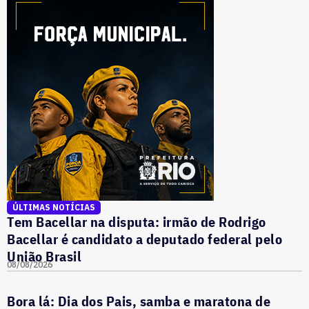
ÚLTIMAS NOTÍCIAS
Tem Bacellar na disputa: irmão de Rodrigo
Bacellar é candidato a deputado federal pelo
União Brasil
08/08/2026
Bora lá: Dia dos Pais, samba e maratona de