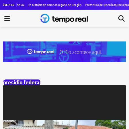
, acusado de vazar dados da esposa de Moraes, pede que ministro não seja relator do caso no ST
De história de amor ao legado de um gênio, as marcas de Machado de Assis est
Prefeitura de Niterói anuncia proje
ÚLTIMAS
presídio federal