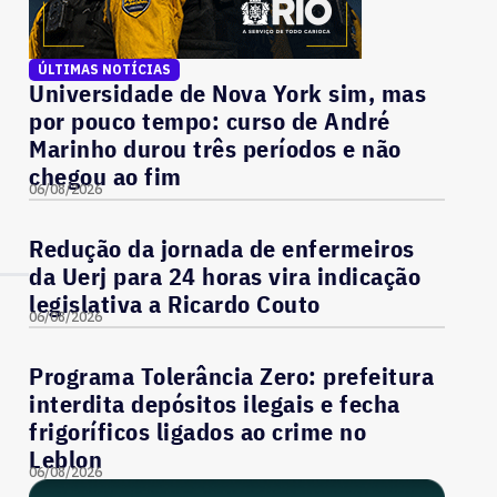
ÚLTIMAS NOTÍCIAS
Universidade de Nova York sim, mas
por pouco tempo: curso de André
Marinho durou três períodos e não
chegou ao fim
06/08/2026
Redução da jornada de enfermeiros
da Uerj para 24 horas vira indicação
legislativa a Ricardo Couto
06/08/2026
Programa Tolerância Zero: prefeitura
interdita depósitos ilegais e fecha
frigoríficos ligados ao crime no
Leblon
06/08/2026