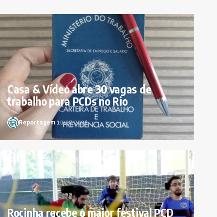
Casa & Vídeo abre 30 vagas de
trabalho para PCDs no Rio
Reportagem
|
10/07/2025
Rocinha recebe o maior festival PCD