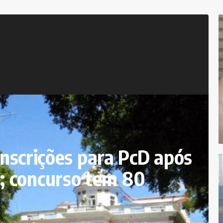
 inscrições para PcD após
 concurso tem 80