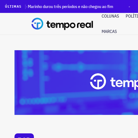
é Marinho durou três períodos e não chegou ao fim
Redução 
ÚLTIMAS
COLUNAS
POLÍT
MARCAS