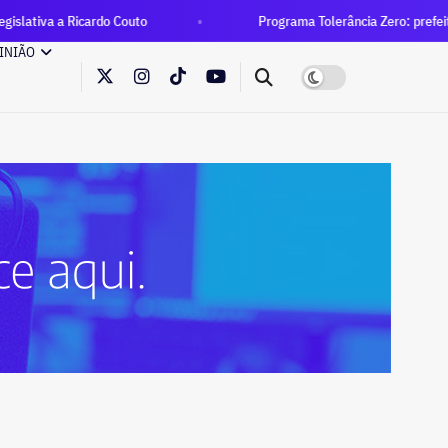
icardo Couto
Programa Tolerância Zero: prefeitura interdita d
INIÃO