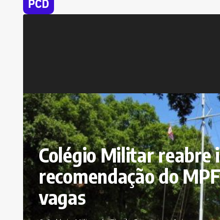
PCD
Colégio Militar reabre
recomendação do MPF;
vagas