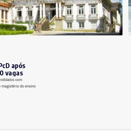
 de inscrições para candidatos com deficiência no
ra de magistério do ensino básico, técnico...
 PcD após
0 vagas
candidatos com
e magistério do ensino