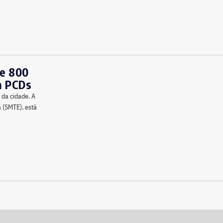
de 800
a PCDs
da cidade. A
a (SMTE), está