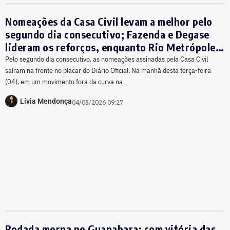
Nomeações da Casa Civil levam a melhor pelo
segundo dia consecutivo; Fazenda e Degase
lideram os reforços, enquanto Rio Metrópole
sofre nova ‘limpa’
Pelo segundo dia consecutivo, as nomeações assinadas pela Casa Civil
saíram na frente no placar do Diário Oficial. Na manhã desta terça-feira
(04), em um movimento fora da curva na
Lívia Mendonça
04/08/2026 09:27
Rodada morna no Guanabara: com vitória das