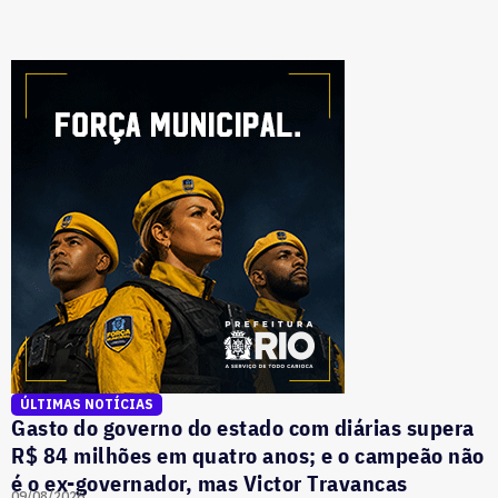
ÚLTIMAS NOTÍCIAS
Gasto do governo do estado com diárias supera
R$ 84 milhões em quatro anos; e o campeão não
é o ex-governador, mas Victor Travancas
09/08/2026