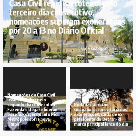
Casa Civil repete o roteiro: pelo
terceiro dia consecutivo,
nomeações superam exonerações
por 20 a 13 no Diário Oficial
Lívia Mendonça
|
05/08/2026
Nomeações da Casa Civil
levam a melhor pelo
segundo dia consecutivo;
Rodada morna no
Fazenda e Degase lideram
Guanabara: com vitória das
os reforços, enquanto Rio
exonerações, saída de ex-
Metrópole sofre nova
presidente do Detran-RJ
‘limpa’
marca principal lance do dia