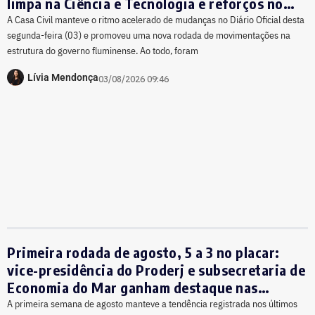
limpa na Ciência e Tecnologia e reforços no
Ambiente
A Casa Civil manteve o ritmo acelerado de mudanças no Diário Oficial desta
segunda-feira (03) e promoveu uma nova rodada de movimentações na
estrutura do governo fluminense. Ao todo, foram
Lívia Mendonça
03/08/2026 09:46
Primeira rodada de agosto, 5 a 3 no placar:
vice-presidência do Proderj e subsecretaria de
Economia do Mar ganham destaque nas
nomeações de Couto
A primeira semana de agosto manteve a tendência registrada nos últimos