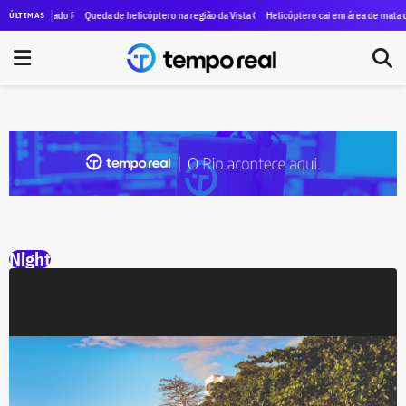
erno do estado fecha contrato de R$ 13 milhões para transporte gratuito a museus e teatros
Queda de helicóptero na região da Vista Chinesa deixa ao menos quatro mortos
Helicóptero cai em área de mata de d
ÚLTIMAS
Night