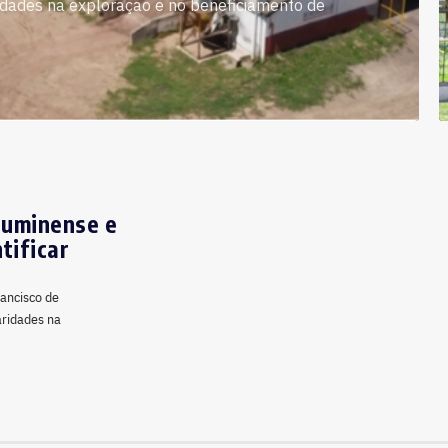
aridades na exploração e no beneficiamento de
luminense e
tificar
ancisco de
aridades na