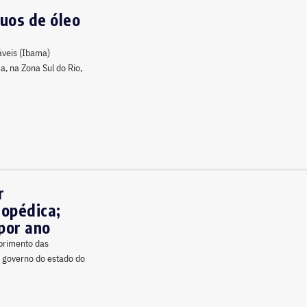
uos de óleo
áveis (Ibama)
, na Zona Sul do Rio,
r
ropédica;
por ano
mprimento das
o governo do estado do