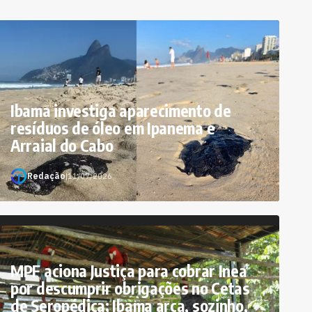
Ibama investiga aparecimento de
resíduos de óleo em Ipanema e
Arraial do Cabo
Redação
|
11/07/2026
MPF aciona Justiça para cobrar Inea
por descumprir obrigações no Cetas
de Seropédica; Ibama arca, sozinho,