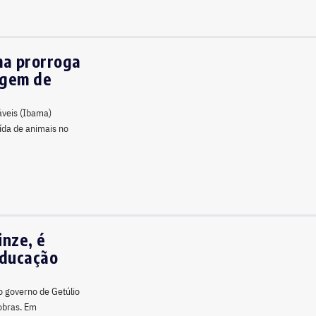
ma prorroga
agem de
áveis (Ibama)
ída de animais no
inze, é
educação
o governo de Getúlio
 obras. Em