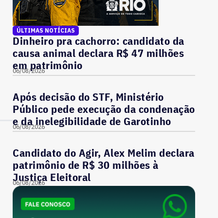
ÚLTIMAS NOTÍCIAS
Dinheiro pra cachorro: candidato da
causa animal declara R$ 47 milhões
em patrimônio
06/08/2026
Após decisão do STF, Ministério
Público pede execução da condenação
e da inelegibilidade de Garotinho
06/08/2026
Candidato do Agir, Alex Melim declara
patrimônio de R$ 30 milhões à
Justiça Eleitoral
06/08/2026