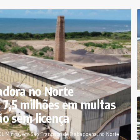
dora no Norte
$ 7,5 milhões em multas
ão sem licença
L Mining, em São Francisco de Itabapoana, no Norte