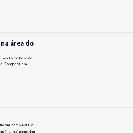
 na área do
ntais no terreno do
io (Comperj), em
ulações complexas, o
veis (Ibama) concedeu