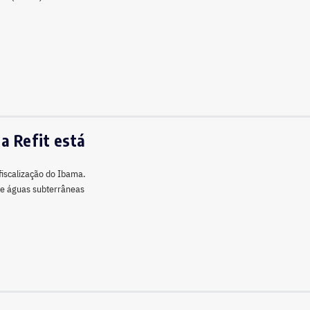
da Refit está
fiscalização do Ibama.
de águas subterrâneas