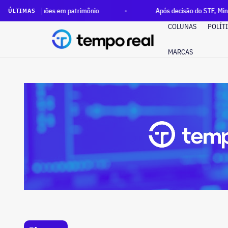
 em patrimônio
Após decisão do STF, Ministério Público ped
ÚLTIMAS
COLUNAS
POLÍT
MARCAS