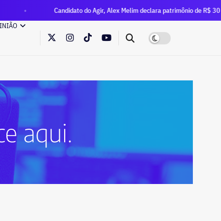
Candidato do Agir, Alex Melim declara patrimônio de R$ 30 milhões à Justiça El
INIÃO