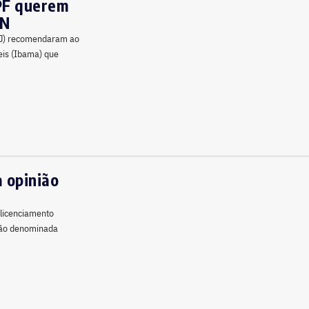
MPF querem
SN
PRJ) recomendaram ao
eis (Ibama) que
 opinião
 licenciamento
gião denominada