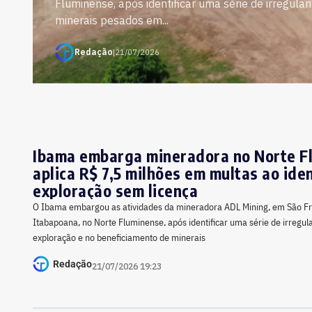
Fluminense, após identificar uma série de irregul
minerais pesados em...
Redação
|
21/07/2026
Ibama embarga mineradora no Norte F
aplica R$ 7,5 milhões em multas ao iden
exploração sem licença
O Ibama embargou as atividades da mineradora ADL Mining, em São Fr
Itabapoana, no Norte Fluminense, após identificar uma série de irregul
exploração e no beneficiamento de minerais
Redação
21/07/2026 19:23