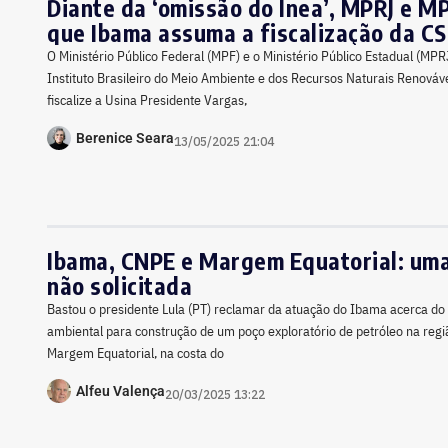
Diante da ‘omissão do Inea’, MPRJ e 
que Ibama assuma a fiscalização da C
O Ministério Público Federal (MPF) e o Ministério Público Estadual (M
Instituto Brasileiro do Meio Ambiente e dos Recursos Naturais Renováv
fiscalize a Usina Presidente Vargas,
Berenice Seara
13/05/2025 21:04
Ibama, CNPE e Margem Equatorial: uma
não solicitada
Bastou o presidente Lula (PT) reclamar da atuação do Ibama acerca do
ambiental para construção de um poço exploratório de petróleo na re
Margem Equatorial, na costa do
Alfeu Valença
20/03/2025 13:22