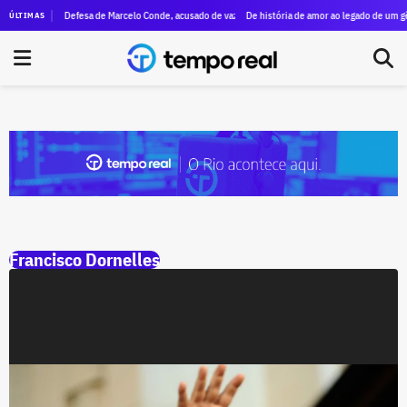
or vídeo em que Eduardo Bolsonaro anuncia dispensa para não vacinar a própria filha
Defesa de Marcelo Conde, acusado de vazar dados da esposa de Moraes, pede que min
De história de amor ao legado de um gên
ÚLTIMAS
Francisco Dornelles