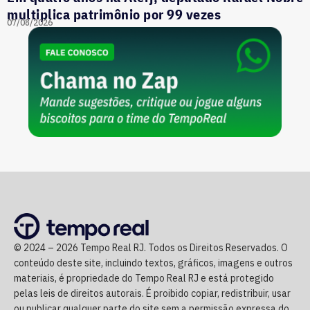
multiplica patrimônio por 99 vezes
07/08/2026
© 2024 – 2026 Tempo Real RJ. Todos os Direitos Reservados. O
conteúdo deste site, incluindo textos, gráficos, imagens e outros
materiais, é propriedade do Tempo Real RJ e está protegido
pelas leis de direitos autorais. É proibido copiar, redistribuir, usar
ou publicar qualquer parte do site sem a permissão expressa do