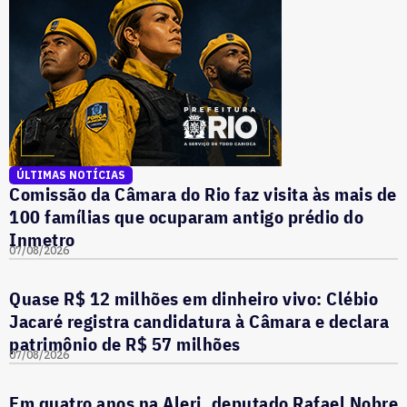
ÚLTIMAS NOTÍCIAS
Comissão da Câmara do Rio faz visita às mais de
100 famílias que ocuparam antigo prédio do
Inmetro
07/08/2026
Quase R$ 12 milhões em dinheiro vivo: Clébio
Jacaré registra candidatura à Câmara e declara
patrimônio de R$ 57 milhões
07/08/2026
Em quatro anos na Alerj, deputado Rafael Nobre