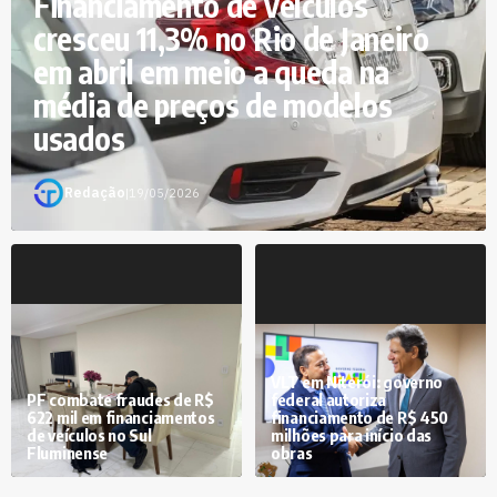
Financiamento de veículos
cresceu 11,3% no Rio de Janeiro
em abril em meio a queda na
média de preços de modelos
usados
Redação
|
19/05/2026
VLT em Niterói: governo
PF combate fraudes de R$
federal autoriza
622 mil em financiamentos
financiamento de R$ 450
de veículos no Sul
milhões para início das
Fluminense
obras