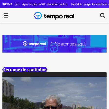
ndidato da causa animal declara R$ 47 milhões em patrimônio
Após decisão do STF, Ministério Público pede execução da condenação e da inel
Candidato do Agir, Alex Melim declar
ÚLTIMAS
Derrame de santinhos