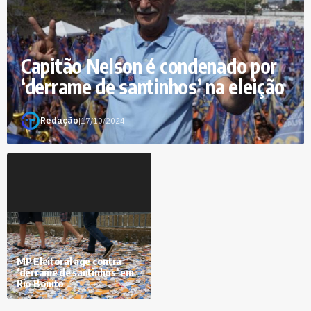
Capitão Nelson é condenado por
‘derrame de santinhos’ na eleição
Redação
|
17/10/2024
MP Eleitoral age contra
‘derrame de santinhos’ em
Rio Bonito