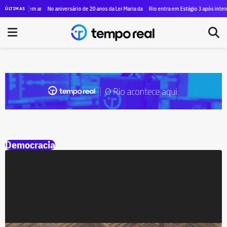
 ocupação em antigo prédio do Inmetro, no Rio Comprido
No aniversário de 20 anos da Lei Maria da Penha, prédios do governo do estado
Rio entra em Estágio 3 após intensi
ÚLTIMAS
Democracia