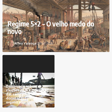
Regime 5×2 – O velho medo do
novo
Alfeu Valença
|
29/04/2026
Democracia sob cerco:
eleições 2026 e o desafio
das campanhas em áreas
dominadas pelo crime
organizado