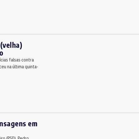
(velha)
o
ícias falsas contra
eu na última quinta-
mensagens em
iro (PSD), Pedro