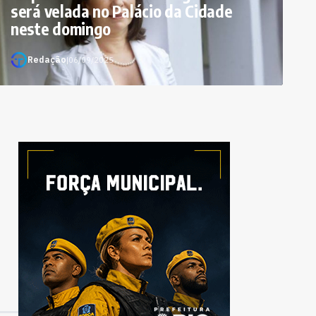
será velada no Palácio da Cidade
neste domingo
Redação
|
06/09/2025