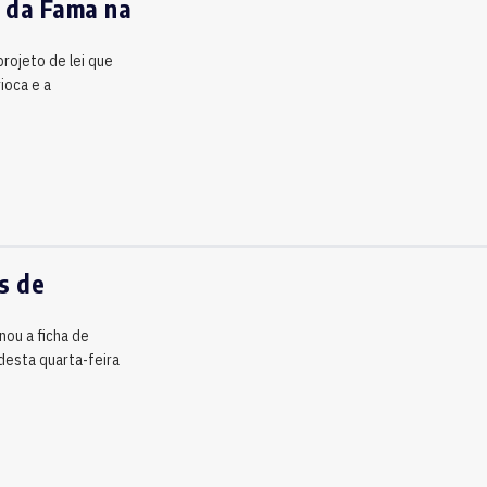
a da Fama na
projeto de lei que
ioca e a
s de
nou a ficha de
 desta quarta-feira