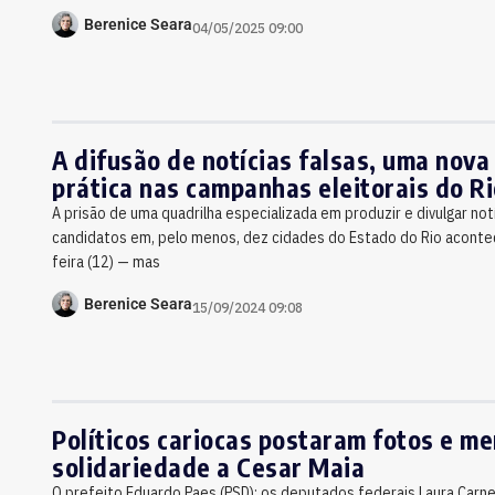
Berenice Seara
04/05/2025 09:00
A difusão de notícias falsas, uma nova 
prática nas campanhas eleitorais do Ri
A prisão de uma quadrilha especializada em produzir e divulgar not
candidatos em, pelo menos, dez cidades do Estado do Rio acontec
feira (12) — mas
Berenice Seara
15/09/2024 09:08
Políticos cariocas postaram fotos e 
solidariedade a Cesar Maia
O prefeito Eduardo Paes (PSD); os deputados federais Laura Carne