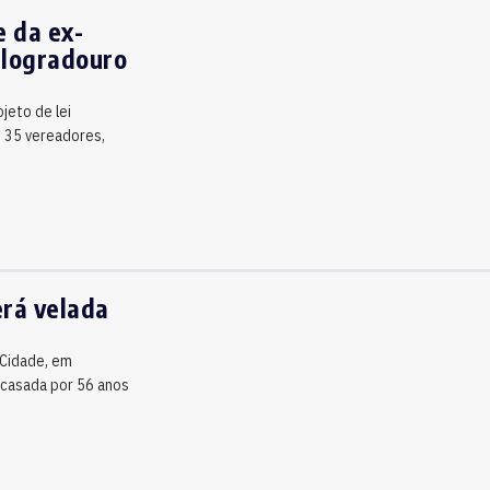
e da ex-
 logradouro
jeto de lei
s 35 vereadores,
rá velada
 Cidade, em
i casada por 56 anos