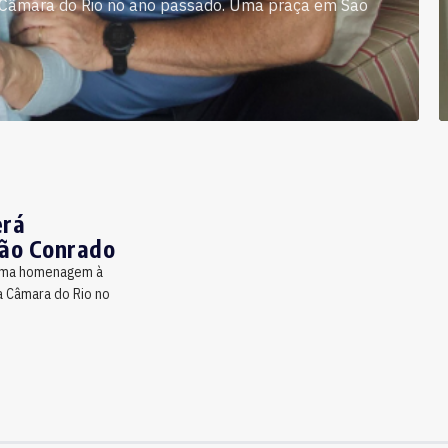
a Câmara do Rio no ano passado. Uma praça em São
erá
ão Conrado
, uma homenagem à
a Câmara do Rio no