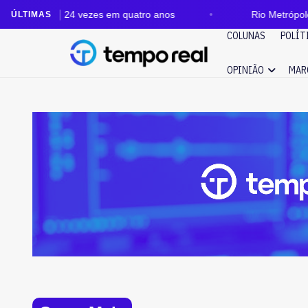
24 vezes em quatro anos
Rio Metrópole: auditoria ap
ÚLTIMAS
COLUNAS
POLÍT
OPINIÃO
MAR