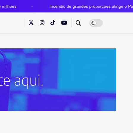
Incêndio de grandes proporções atinge o Parque Estadual d