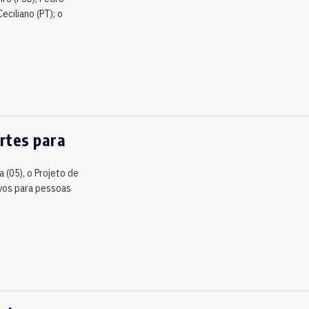
eciliano (PT); o
rtes para
a (05), o Projeto de
ivos para pessoas