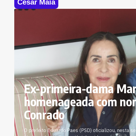
Cesar Maia
Ex-primeira-dama Mar
homenageada com nom
Conrado
O prefeito Eduardo Paes (PSD) oficializou, nesta 