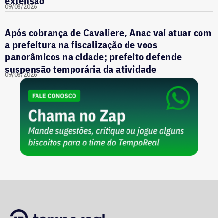
extensão
09/08/2026
Após cobrança de Cavaliere, Anac vai atuar com
a prefeitura na fiscalização de voos
panorâmicos na cidade; prefeito defende
suspensão temporária da atividade
09/08/2026