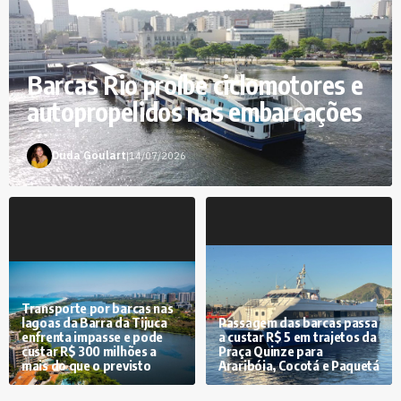
Barcas Rio proíbe ciclomotores e
autopropelidos nas embarcações
Duda Goulart
|
14/07/2026
Transporte por barcas nas
lagoas da Barra da Tijuca
Passagem das barcas passa
enfrenta impasse e pode
a custar R$ 5 em trajetos da
custar R$ 300 milhões a
Praça Quinze para
mais do que o previsto
Araribóia, Cocotá e Paquetá