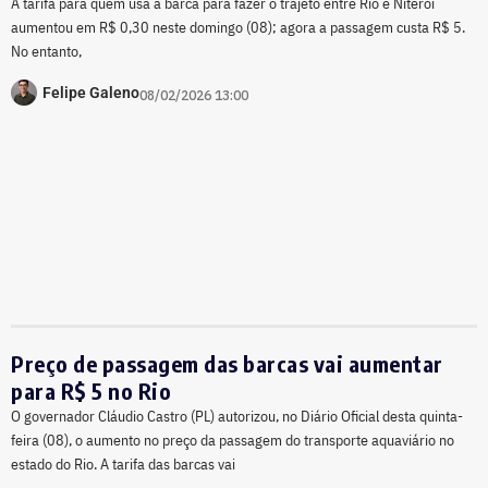
Araribóia
A tarifa para quem usa a barca para fazer o trajeto entre Rio e Niterói
aumentou em R$ 0,30 neste domingo (08); agora a passagem custa R$ 5.
No entanto,
Felipe Galeno
08/02/2026 13:00
Preço de passagem das barcas vai aumentar
para R$ 5 no Rio
O governador Cláudio Castro (PL) autorizou, no Diário Oficial desta quinta-
feira (08), o aumento no preço da passagem do transporte aquaviário no
estado do Rio. A tarifa das barcas vai