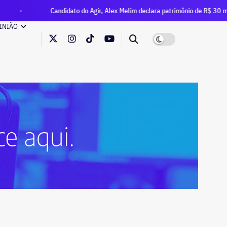
Candidato do Agir, Alex Melim declara patrimônio de R$ 30 milhões à Justiça
INIÃO