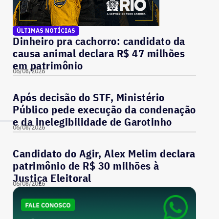
ÚLTIMAS NOTÍCIAS
Dinheiro pra cachorro: candidato da
causa animal declara R$ 47 milhões
em patrimônio
06/08/2026
Após decisão do STF, Ministério
Público pede execução da condenação
e da inelegibilidade de Garotinho
06/08/2026
Candidato do Agir, Alex Melim declara
patrimônio de R$ 30 milhões à
Justiça Eleitoral
06/08/2026