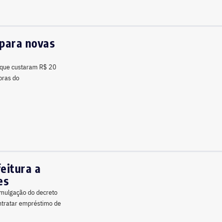
 para novas
 que custaram R$ 20
bras do
eitura a
es
romulgação do decreto
ontratar empréstimo de