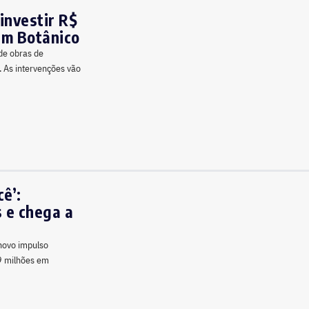
investir R$
im Botânico
de obras de
. As intervenções vão
ê’:
s e chega a
 novo impulso
,9 milhões em