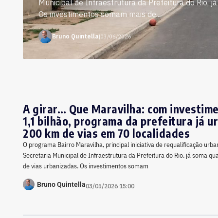
Municipal de Infraestrutura da Prefeitura do Rio, 
Os investimentos somam mais de...
Bruno Quintella
|
03/05/2026
A girar… Que Maravilha: com investim
1,1 bilhão, programa da prefeitura já u
200 km de vias em 70 localidades
O programa Bairro Maravilha, principal iniciativa de requalificação urb
Secretaria Municipal de Infraestrutura da Prefeitura do Rio, já soma q
de vias urbanizadas. Os investimentos somam
Bruno Quintella
03/05/2026 15:00