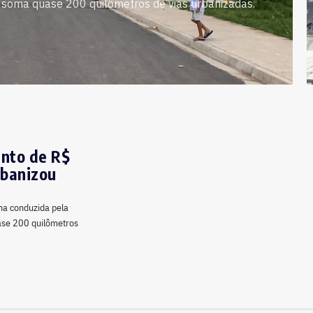
já soma quase 200 quilômetros de vias urbanizadas.
ento de R$
rbanizou
ana conduzida pela
uase 200 quilômetros