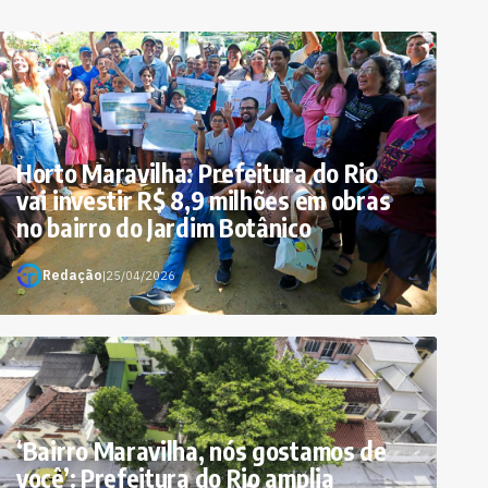
Horto Maravilha: Prefeitura do Rio
vai investir R$ 8,9 milhões em obras
no bairro do Jardim Botânico
Redação
|
25/04/2026
‘Bairro Maravilha, nós gostamos de
você’: Prefeitura do Rio amplia