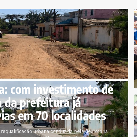
a: com investimento de
 da prefeitura já
ias em 70 localidades
e requalificação urbana conduzida pela Secretaria