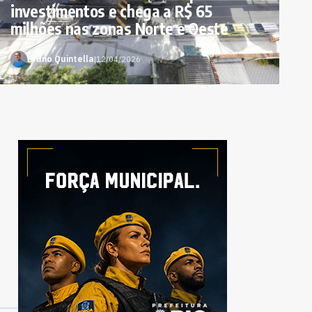
investimentos e chega a R$ 65
milhões nas zonas Norte e Oeste
Bruno Quintella
|
12/04/2026