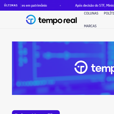
ões em patrimônio
Após decisão do STF, Ministério Público p
ÚLTIMAS
COLUNAS
POLÍT
MARCAS