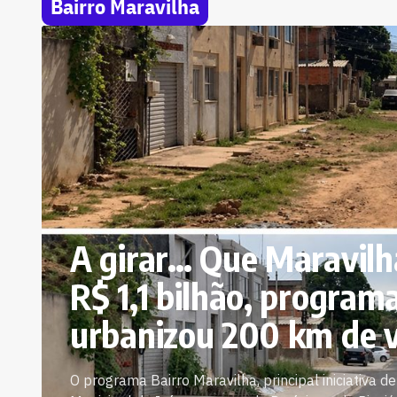
Bairro Maravilha
A girar… Que Maravilh
R$ 1,1 bilhão, programa
urbanizou 200 km de v
O programa Bairro Maravilha, principal iniciativa d