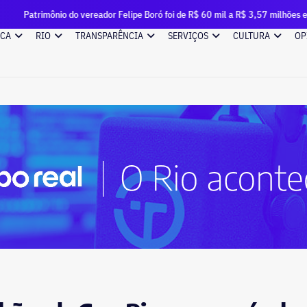
 do vereador Felipe Boró foi de R$ 60 mil a R$ 3,57 milhões em seis anos
ICA
RIO
TRANSPARÊNCIA
SERVIÇOS
CULTURA
OP