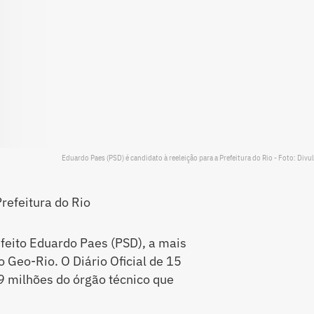
Eduardo Paes (PSD) é candidato à reeleição para a Prefeitura do Rio - Foto: Divu
refeitura do Rio
feito Eduardo Paes (PSD), a mais
 Geo-Rio. O Diário Oficial de 15
9 milhões do órgão técnico que