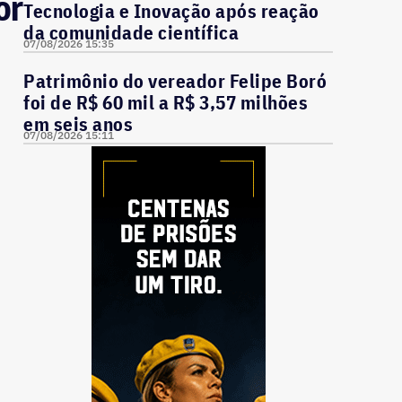
or
Tecnologia e Inovação após reação
da comunidade científica
07/08/2026 15:35
Patrimônio do vereador Felipe Boró
foi de R$ 60 mil a R$ 3,57 milhões
em seis anos
07/08/2026 15:11