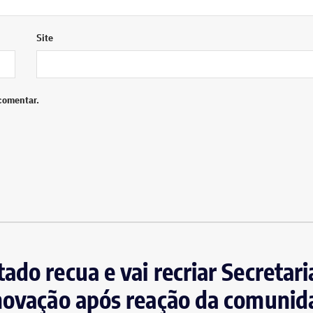
Site
comentar.
ado recua e vai recriar Secretari
novação após reação da comunida