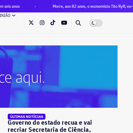
Morre, aos 82 anos, o economista Tito Ryff, ex-vereador e ex-d
INIÃO
ÚLTIMAS NOTÍCIAS
Governo do estado recua e vai
recriar Secretaria de Ciência,