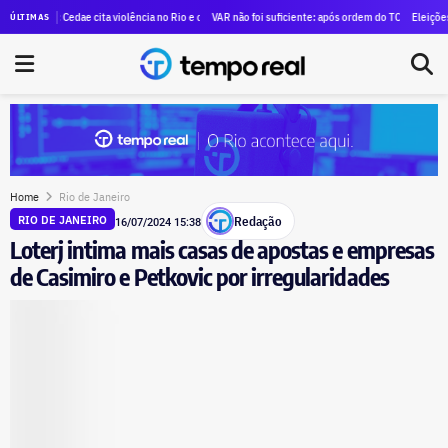
 milhões em quatro anos; e o campeão não é o ex-governador, mas Victor Travancas
: Cedae cita violência no Rio e compliance para alugar SUVs blindados para diretores por R$ 1,29
VAR não foi suficiente: após ordem do TCE para anular contrat
Eleições 2026: prim
ÚLTIMAS
Home
Rio de Janeiro
Redação
RIO DE JANEIRO
16/07/2024 15:38
Loterj intima mais casas de apostas e empresas
de Casimiro e Petkovic por irregularidades