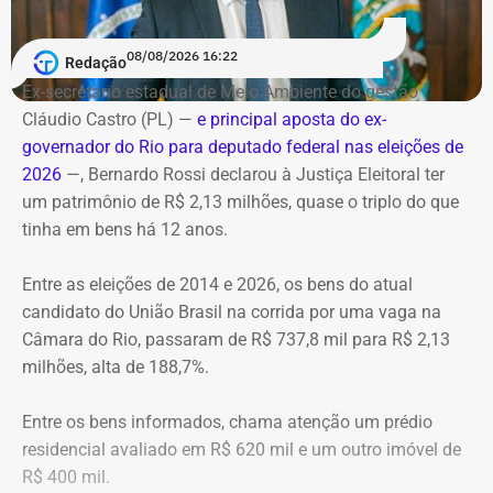
Debate entre candidatos ao governo do estado do Rio de
alastraram pela mata. De acordo com o Corpo de
Phuket, Singapura, Bali, Nova York e Orlando. A
Janeiro
Bombeiros, agentes especializados em combate a
justificativa?
08/08/2026 16:22
Redação
Data: domingo, 09 de agosto de 2026
incêndios florestais foram mobilizados e conseguiram
Horário: 20h
Ex-secretário estadual de Meio Ambiente do gestão
controlar o fogo.
As mesmas visitas institucionais a universidades e
Transmissão: Canal Band, BandNews FM e YouTube do
Cláudio Castro (PL) —
e principal aposta do ex-
intercâmbio acadêmico.
TEMPO REAL
governador do Rio para deputado federal nas eleições de
A operação mobilizou cerca de 40 militares, 11 viaturas e
Pré-hora: 19h, com cobertura especial pelo YouTube do
2026
—, Bernardo Rossi declarou à Justiça Eleitoral ter
4 unidades operacionais.
TEMPO REAL
um patrimônio de R$ 2,13 milhões, quase o triplo do que
Ranking total de maiores gastos com
tinha em bens há 12 anos.
diárias, de 2022 a julho de 2026
Com informações do portal “g1”.
Entre as eleições de 2014 e 2026, os bens do atual
Posiç
Beneficiário
Total pago
Nacional
I
candidato do União Brasil na corrida por uma vaga na
ão
al
Câmara do Rio, passaram de R$ 737,8 mil para R$ 2,13
1
Victor Rosa Travancas
R$
R$
R
milhões, alta de 188,7%.
518.688,07
48.348,60
4
Entre os bens informados, chama atenção um prédio
residencial avaliado em R$ 620 mil e um outro imóvel de
2
Bruno de Queiroz Costa
R$
R$
R
R$ 400 mil.
458.412,41
5.106,28
4