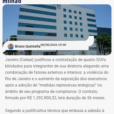
milhão
de 96,5% na comparação com 2022, quando o valor foi
de R$ 12,98 milhões.
A participação das viagens internacionais também
cresceu. Elas representavam 9,4% dos pagamentos em
2022 e passaram a responder por 20,3% em 2023, 21,1%
em 2025 e 19,4% no acumulado de 2026.
08/08/2026 19:00
Bruno Quintella
Os dados
foram extraídos do Portal da Transparência e
A Companhia Estadual de Águas e Esgotos do Rio de
do Sistema de Execução Orçamentária e Financeira do
Janeiro (Cedae) justificou a contratação de quatro SUVs
Estado do Rio de Janeiro (SIAFE-RJ)
.
blindados para integrantes de sua diretoria alegando uma
combinação de fatores externos e internos: a violência do
Rio de Janeiro e o aumento da exposição dos executivos
Aumento de gastos com viagens ao
após a adoção de “medidas repressivas enérgicas” no
exterior
âmbito de seu programa de compliance. O contrato,
firmado por R$ 1.292.800,32, terá duração de 36 meses.
Entre janeiro de 2022 e 14 de julho de 2026, a base
estadual registrou R$ 84,13 milhões em pagamentos
Segundo a justificativa técnica que embasa a adesão à
relacionados a diárias. Desse total, R$ 69,45 milhões