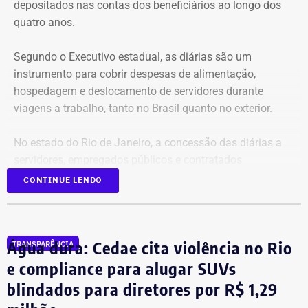
depositados nas contas dos beneficiários ao longo dos
quatro anos.
Segundo o Executivo estadual, as diárias são um
instrumento para cobrir despesas de alimentação,
hospedagem e deslocamento de servidores durante
viagens a trabalho, tanto no Brasil quanto no exterior.
No estado do Rio de Janeiro, a concessão das diárias a
servidores, empregados públicos e contratados
temporários é regulamentada pelos decretos estaduais nº
CONTINUE LENDO
46.611/19 e nº 47.961/22.
Gastos quase dobraram em três anos
Água dura: Cedae cita violência no Rio
TRANSPARÊNCIA
e compliance para alugar SUVs
Somente em 2025, os pagamentos atingiram um pico
blindados para diretores por R$ 1,29
histórico de R$ 25,5 milhões, o que representa uma alta