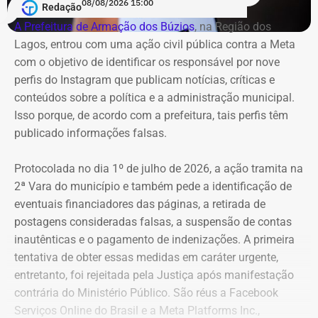
08/08/2026 15:00
Redação
A Prefeitura de Armação dos Búzios
, na Região dos
8
Danielle Christian Ribeiro
R$
R$
R
Lagos, entrou com uma ação civil pública contra a Meta
Barros
281.042,85
103.247,91
1
com o objetivo de identificar os responsável por nove
perfis do Instagram que publicam notícias, críticas e
9
Fernando Cezar Jorge
R$
R$
R
conteúdos sobre a política e a administração municipal.
Hakme
274.382,64
22.028,93
2
Isso porque, de acordo com a prefeitura, tais perfis têm
publicado informações falsas.
10
Edmilson Suassuna da Silva
R$
R$
—
Protocolada no dia 1º de julho de 2026, a ação tramita na
273.040,85
273.040,85
2ª Vara do município e também pede a identificação de
eventuais financiadores das páginas, a retirada de
postagens consideradas falsas, a suspensão de contas
11
Ricardo Cardoso dos Santos
R$
R$
—
inautênticas e o pagamento de indenizações. A primeira
259.913,87
259.913,87
tentativa de obter essas medidas em caráter urgente,
entretanto, foi rejeitada pela Justiça após manifestação
12
Sergio Elias de Souza
R$
R$
—
contrária do Ministério Público. São réus a Facebook
247.403,90
247.403,90
Serviços Online do Brasil e a Meta Platforms Inc.,