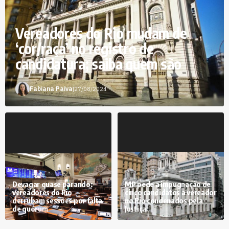
Vereadores do Rio mudam de
‘cor/raça’ no registro de
candidatura; saiba quem são
Fabiana Paiva
|
27/08/2024
Devagar quase parando:
MP pede a impugnação de
vereadores do Rio
cinco candidatos a vereador
derrubam sessões por falta
no Rio condenados pela
de quórum
Justiça