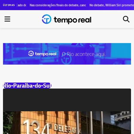
rno do estado do Rio tem ataques a Paes, menções a Bacellar e propostas para segurança e educ
Nas considerações finais do debate, candidatos destacam propostas, citam mu
No debate, William Siri promete en
ÚLTIMAS
Rio-Paraiba-do-Sul