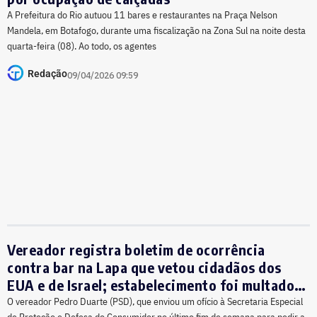
A Prefeitura do Rio autuou 11 bares e restaurantes na Praça Nelson
Mandela, em Botafogo, durante uma fiscalização na Zona Sul na noite desta
quarta-feira (08). Ao todo, os agentes
Redação
09/04/2026 09:59
Vereador registra boletim de ocorrência
contra bar na Lapa que vetou cidadãos dos
EUA e de Israel; estabelecimento foi multado
em R$ 9.520
O vereador Pedro Duarte (PSD), que enviou um ofício à Secretaria Especial
de Proteção e Defesa do Consumidor no último fim de semana para pedir a