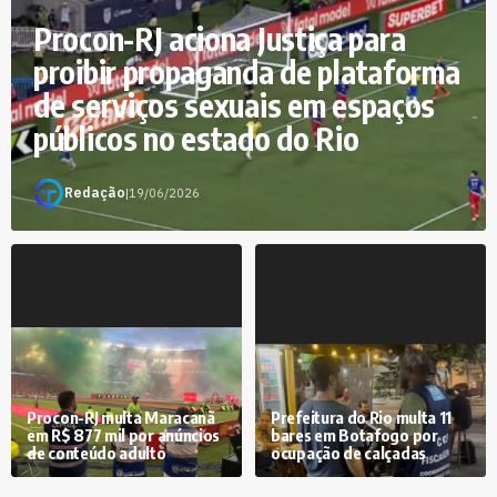
Procon-RJ aciona Justiça para
proibir propaganda de plataforma
de serviços sexuais em espaços
públicos no estado do Rio
Redação
|
19/06/2026
Procon-RJ multa Maracanã
Prefeitura do Rio multa 11
em R$ 877 mil por anúncios
bares em Botafogo por
de conteúdo adulto
ocupação de calçadas