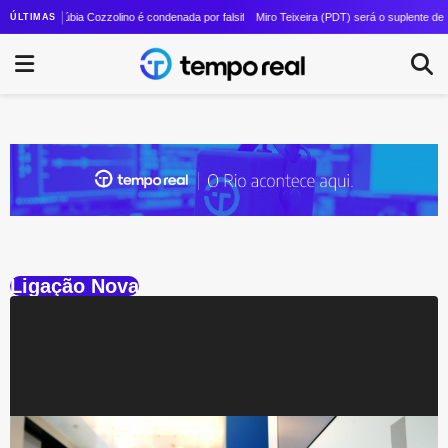
spaço para mudanças: Couto esvazia cúpula da Ciência e Tecnologia após criação de pasta 
Núbia Cozzolino é condenada por falsificação de documentos; ex-prefeita de Magé ne
Miro Teixeira (PDT) será o suplente de 
ÚLTIMAS
Ligação Nova