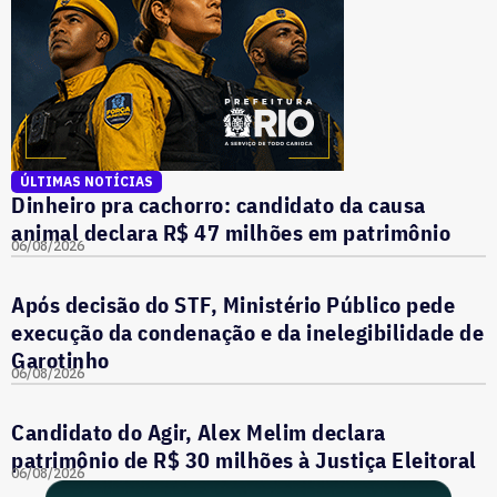
ÚLTIMAS NOTÍCIAS
Dinheiro pra cachorro: candidato da causa
animal declara R$ 47 milhões em patrimônio
06/08/2026
Após decisão do STF, Ministério Público pede
execução da condenação e da inelegibilidade de
Garotinho
06/08/2026
Candidato do Agir, Alex Melim declara
patrimônio de R$ 30 milhões à Justiça Eleitoral
06/08/2026