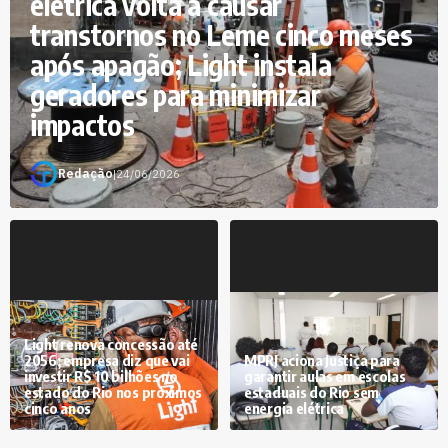
elétrica volta a causar
transtornos no Leme cinco meses
após apagão; Light instala
geradores para minimizar
impactos
Redação
|
24/06/2026
Light renova concessão até
2056; empresa diz que vai
MPRJ aciona Justiça para
investir R$ 10 bilhões no
garantir aulas em escolas
estado do Rio nos próximos
estaduais do Rio sem
cinco anos
energia elétrica