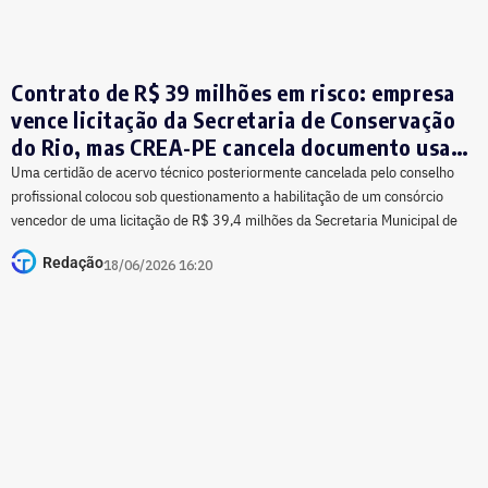
Contrato de R$ 39 milhões em risco: empresa
vence licitação da Secretaria de Conservação
do Rio, mas CREA-PE cancela documento usado
para comprovar capacidade técnica
Uma certidão de acervo técnico posteriormente cancelada pelo conselho
profissional colocou sob questionamento a habilitação de um consórcio
vencedor de uma licitação de R$ 39,4 milhões da Secretaria Municipal de
Redação
18/06/2026 16:20