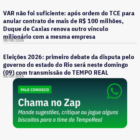
VAR não foi suficiente: após ordem do TCE para
anular contrato de mais de R$ 100 milhões,
Duque de Caxias renova outro vínculo
milionário com a mesma empresa
08/08/2026
Eleições 2026: primeiro debate da disputa pelo
governo do estado do Rio será neste domingo
(09) com transmissão do TEMPO REAL
08/08/2026