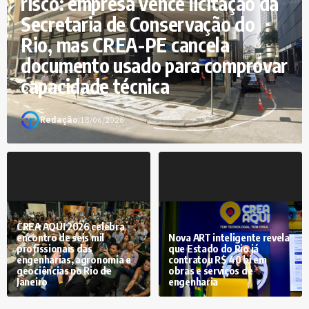
risco: empresa vence licitação da
Secretaria de Conservação do
Rio, mas CREA-PE cancela
documento usado para comprovar
capacidade técnica
Redação
|
18/06/2026
CREA AQUI 2026 celebra
encontro de seis mil
Nova ART inteligente revela
profissionais das
que Estado do Rio já
engenharias, agronomia e
contratou R$ 40 bi em
geociências no Rio de
obras e serviços de
Janeiro
engenharia