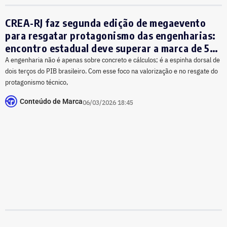
CREA-RJ faz segunda edição de megaevento
para resgatar protagonismo das engenharias:
encontro estadual deve superar a marca de 5
mil participantes em 19 de março
A engenharia não é apenas sobre concreto e cálculos; é a espinha dorsal de
dois terços do PIB brasileiro. Com esse foco na valorização e no resgate do
protagonismo técnico,
Conteúdo de Marca
06/03/2026 18:45