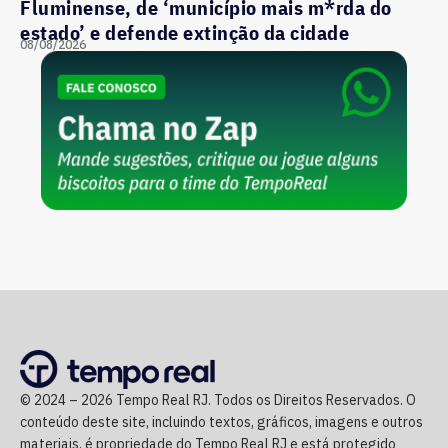
Fluminense, de ‘município mais m*rda do
estado’ e defende extinção da cidade
08/08/2026
© 2024 – 2026 Tempo Real RJ. Todos os Direitos Reservados. O
conteúdo deste site, incluindo textos, gráficos, imagens e outros
materiais, é propriedade do Tempo Real RJ e está protegido