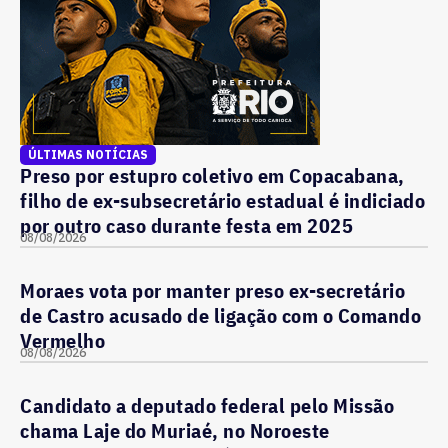
ÚLTIMAS NOTÍCIAS
Preso por estupro coletivo em Copacabana,
filho de ex-subsecretário estadual é indiciado
por outro caso durante festa em 2025
08/08/2026
Moraes vota por manter preso ex-secretário
de Castro acusado de ligação com o Comando
Vermelho
08/08/2026
Candidato a deputado federal pelo Missão
chama Laje do Muriaé, no Noroeste