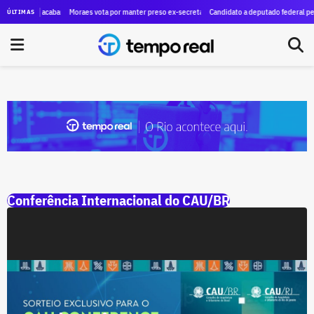
ivo em Copacabana, filho de ex-subsecretário estadual é indiciado por outro caso durante festa 
Moraes vota por manter preso ex-secretário de Castro acusado de ligação c
Candidato a deputado federal pelo
ÚLTIMAS
Conferência Internacional do CAU/BR