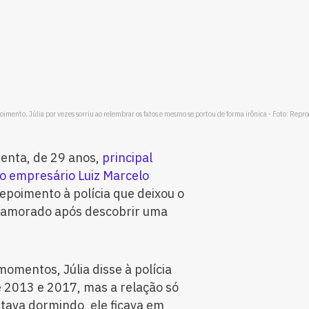
oimento, Júlia por vezes sorriu ao relembrar os fatos e mesmo se portou de forma irônica - Foto: Repr
enta, de 29 anos,
principal
o empresário Luiz Marcelo
epoimento à polícia que deixou o
 namorado após descobrir uma
omentos, Júlia disse à polícia
e 2013 e 2017, mas a relação só
stava dormindo, ele ficava em