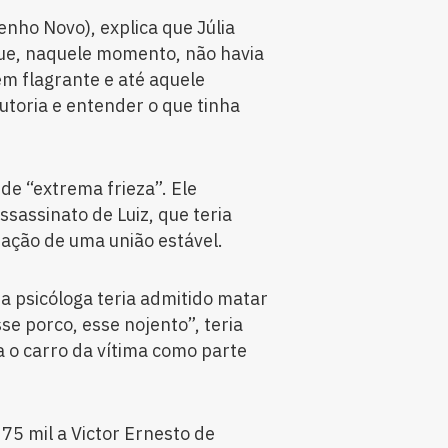
nho Novo), explica que Júlia
que, naquele momento, não havia
em flagrante e até aquele
oria e entender o que tinha
de “extrema frieza”. Ele
sassinato de Luiz, que teria
zação de uma união estável.
 psicóloga teria admitido matar
e porco, esse nojento”, teria
la o carro da vítima como parte
75 mil a Victor Ernesto de