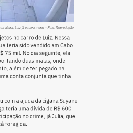
a altura, Luiz já estava morto – Foto: Reprodução
jetos no carro de Luiz. Nessa
ue teria sido vendido em Cabo
$ 75 mil. No dia seguinte, ela
 portando duas malas, onde
to, além de ter pegado na
 uma conta conjunta que tinha
ou com a ajuda da cigana Suyane
ga teria uma dívida de R$ 600
icipação no crime, já Julia, que
tá foragida.