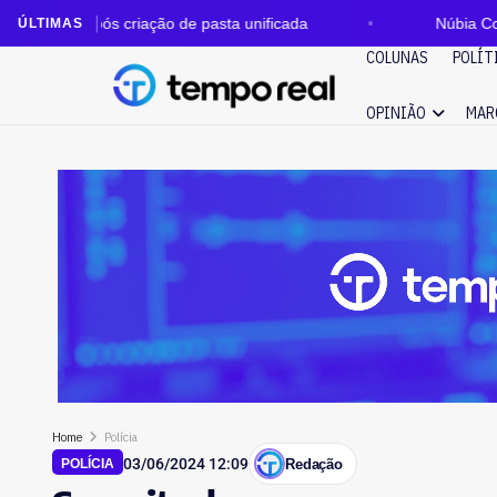
s criação de pasta unificada
Núbia Cozzolino é conden
ÚLTIMAS
COLUNAS
POLÍT
OPINIÃO
MAR
Home
Polícia
03/06/2024 12:09
Redação
POLÍCIA