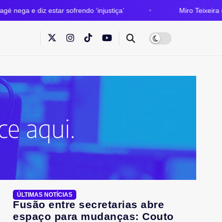
tar sofrendo ‘injustiça’
Miro Teixeira (PDT) será o 
ÚLTIMAS NOTÍCIAS
Fusão entre secretarias abre
espaço para mudanças: Couto