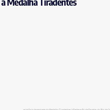
 a Medalha Tiradentes
erimônia de entrega da Medalha Tiradentes à Federação de Favelas do Rio de J