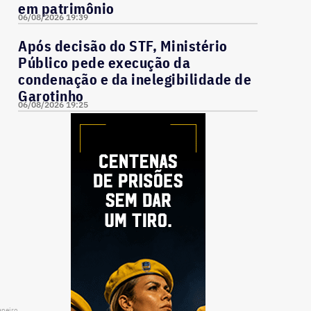
em patrimônio
06/08/2026 19:39
Após decisão do STF, Ministério
Público pede execução da
condenação e da inelegibilidade de
Garotinho
06/08/2026 19:25
aneiro