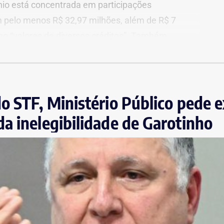
nio está concentrada em participações
 pelo menos R$ 32,97 milhões, além de R$ 7
mo “valores de diversos créditos”. Também
eis, incluindo uma cobertura declarada por R$
Os valores correspondem à declaração
ções, nos prints, sobre marca, modelo ou valor
o STF, Ministério Público pede 
a inelegibilidade de Garotinho