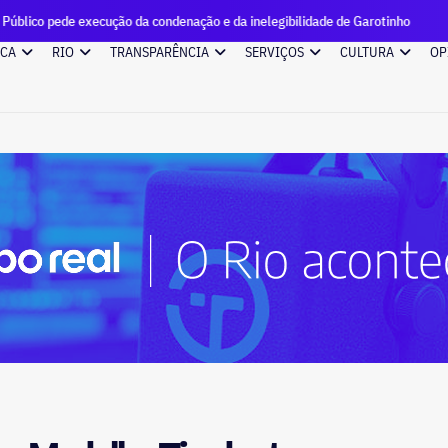
ução da condenação e da inelegibilidade de Garotinho
Candi
ICA
RIO
TRANSPARÊNCIA
SERVIÇOS
CULTURA
OP