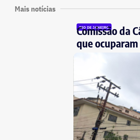
Mais notícias
Comissão da Câ
RIO DE JANEIRO
que ocuparam 