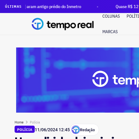
aram antigo prédio do Inmetro
Quase R$ 12 milhões em dinhe
ÚLTIMAS
COLUNAS
POLÍT
MARCAS
Home
Polícia
Redação
POLÍCIA
11/06/2024 12:45