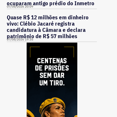
ocuparam antigo prédio do Inmetro
07/08/2026 20:09
Quase R$ 12 milhões em dinheiro
vivo: Clébio Jacaré registra
candidatura à Câmara e declara
patrimônio de R$ 57 milhões
07/08/2026 19:35