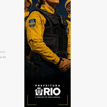
cruz -
es Rio