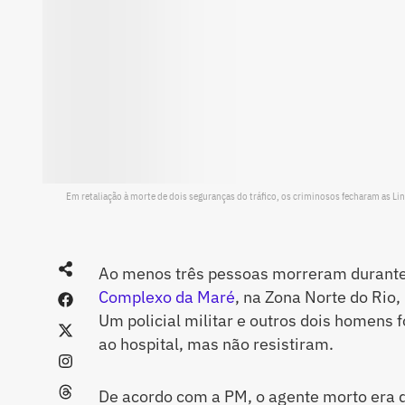
Em retaliação à morte de dois seguranças do tráfico, os criminosos fecharam as Li
Ao menos três pessoas morreram durant
Complexo da Maré
, na Zona Norte do Rio,
Um policial militar e outros dois homens
ao hospital, mas não resistiram.
De acordo com a PM, o agente morto era 