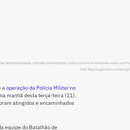
nhas Vermelha e Amarela, e também a Avenida Brasil, onde um ônibus foi incendiado na altura da Fio
Foto: Reprodução/Centro de Operaçõ
e a
operação da Polícia Militar no
 na manhã desta terça-feira (11).
 foram atingidos e encaminhados
da equipe do Batalhão de