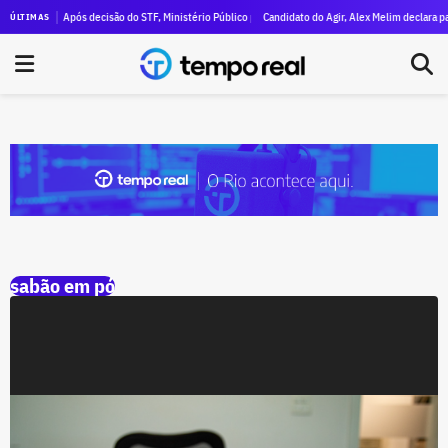
to da causa animal declara R$ 47 milhões em patrimônio
Após decisão do STF, Ministério Público pede execução da condenação e da inelegibi
Candidato do Agir, Alex Melim declara patr
ÚLTIMAS
sabão em pó