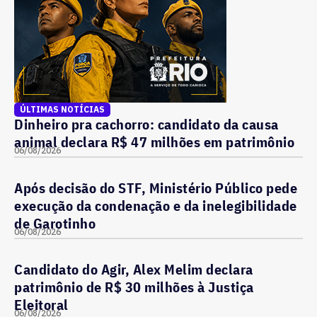
ÚLTIMAS NOTÍCIAS
Dinheiro pra cachorro: candidato da causa
animal declara R$ 47 milhões em patrimônio
06/08/2026
Após decisão do STF, Ministério Público pede
execução da condenação e da inelegibilidade
de Garotinho
06/08/2026
Candidato do Agir, Alex Melim declara
patrimônio de R$ 30 milhões à Justiça
Eleitoral
06/08/2026