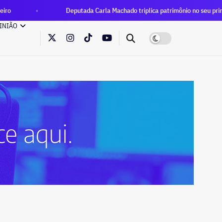
Deputada Carla Machado triplica patrimônio no seu primeiro manda
INIÃO