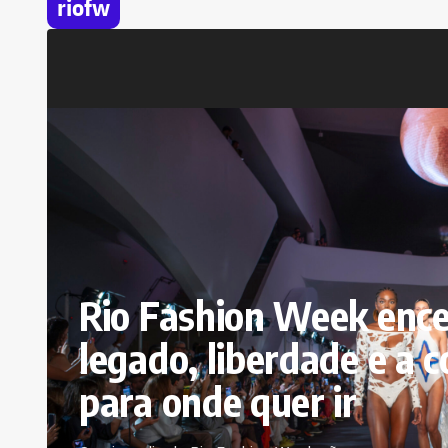
riofw
Rio Fashion Week encer
legado, liberdade e a 
para onde quer ir