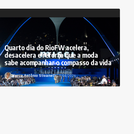
Quarto dia do RioFW acelera,
desacelera e reforça que a moda
sabe acompanhar o compasso da vida
Marco Antônio Stivanelli
|
18/04/2026