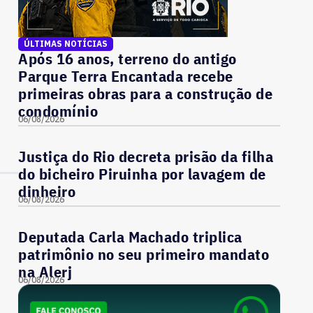
ÚLTIMAS NOTÍCIAS
Após 16 anos, terreno do antigo
Parque Terra Encantada recebe
primeiras obras para a construção de
condomínio
06/08/2026
Justiça do Rio decreta prisão da filha
do bicheiro Piruinha por lavagem de
dinheiro
06/08/2026
Deputada Carla Machado triplica
patrimônio no seu primeiro mandato
na Alerj
06/08/2026