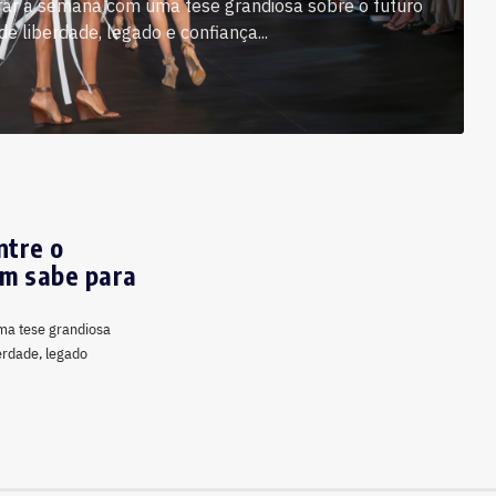
rrar a semana com uma tese grandiosa sobre o futuro
de liberdade, legado e confiança...
ntre o
em sabe para
ma tese grandiosa
berdade, legado