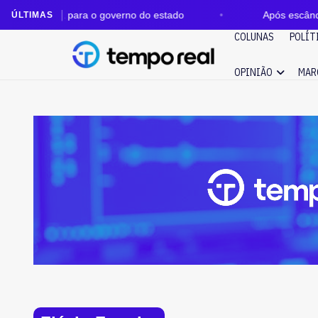
a para o governo do estado
Após escândalo no Banco
ÚLTIMAS
COLUNAS
POLÍT
OPINIÃO
MAR