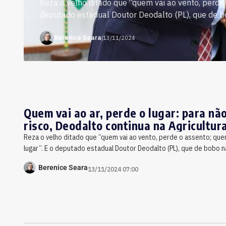
Reza o velho ditado que “quem vai ao vento, perde 
deputado estadual Doutor Deodalto (PL), que de bo
Berenice Seara
|
13/11/2024
Quem vai ao ar, perde o lugar: para não
risco, Deodalto continua na Agricultur
Reza o velho ditado que “quem vai ao vento, perde o assento; quem
lugar”. E o deputado estadual Doutor Deodalto (PL), que de bobo 
Berenice Seara
13/11/2024 07:00