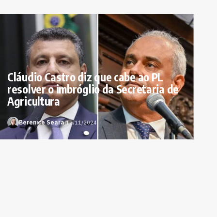
Cláudio Castro diz que cabe ao PL
resolver o imbróglio da Secretaria de
Agricultura
Berenice Seara
|
12/11/2024