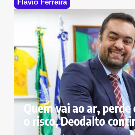
Flávio Ferreira
Quem vai ao ar, perde 
o risco, Deodalto cont