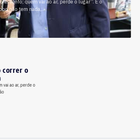
o assento; quem vai ao ar, perde o lugar”. E o
bo não tem nada,...
 correr o
a
 vai ao ar, perde o
não