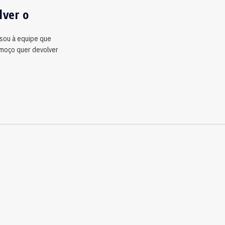
lver o
visou à equipe que
 moço quer devolver