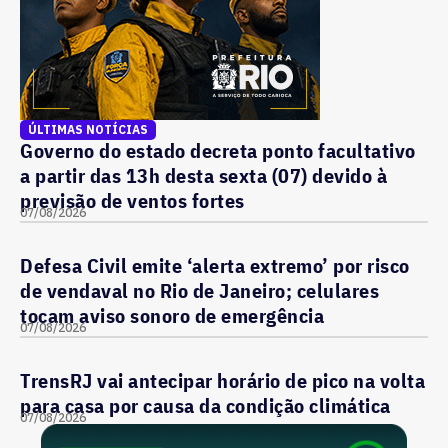
ÚLTIMAS NOTÍCIAS
Governo do estado decreta ponto facultativo
a partir das 13h desta sexta (07) devido à
previsão de ventos fortes
07/08/2026
Defesa Civil emite ‘alerta extremo’ por risco
de vendaval no Rio de Janeiro; celulares
tocam aviso sonoro de emergência
07/08/2026
TrensRJ vai antecipar horário de pico na volta
para casa por causa da condição climática
07/08/2026