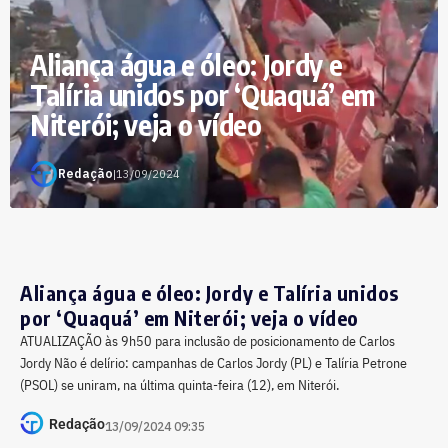
Aliança água e óleo: Jordy e
Talíria unidos por ‘Quaquá’ em
Niterói; veja o vídeo
Redação
|
13/09/2024
Aliança água e óleo: Jordy e Talíria unidos
por ‘Quaquá’ em Niterói; veja o vídeo
ATUALIZAÇÃO às 9h50 para inclusão de posicionamento de Carlos
Jordy Não é delírio: campanhas de Carlos Jordy (PL) e Talíria Petrone
(PSOL) se uniram, na última quinta-feira (12), em Niterói.
Redação
13/09/2024 09:35