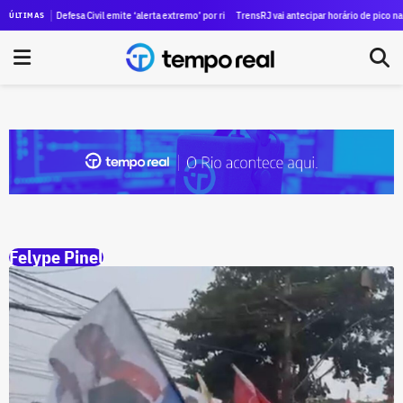
facultativo a partir das 13h desta sexta (07) devido à previsão de ventos fortes
Defesa Civil emite ‘alerta extremo’ por risco de vendaval no Rio de Janeiro; celulare
TrensRJ vai antecipar horário de pico na vo
ÚLTIMAS
Felype Pinel