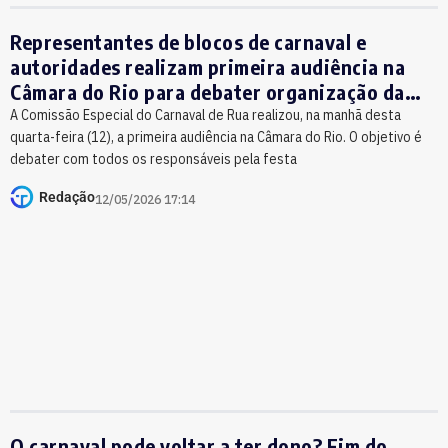
Representantes de blocos de carnaval e
autoridades realizam primeira audiência na
Câmara do Rio para debater organização da
folia
A Comissão Especial do Carnaval de Rua realizou, na manhã desta
quarta-feira (12), a primeira audiência na Câmara do Rio. O objetivo é
debater com todos os responsáveis pela festa
Redação
12/05/2026 17:14
O carnaval pode voltar a ter dono? Fim do