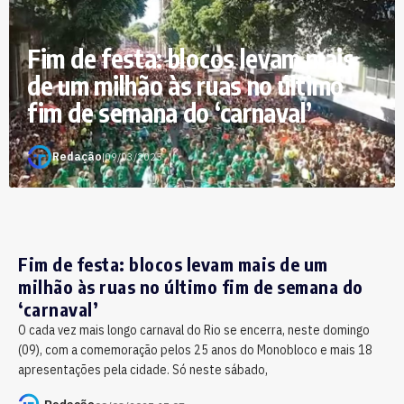
Fim de festa: blocos levam mais
de um milhão às ruas no último
fim de semana do ‘carnaval’
Redação
|
09/03/2025
Fim de festa: blocos levam mais de um
milhão às ruas no último fim de semana do
‘carnaval’
O cada vez mais longo carnaval do Rio se encerra, neste domingo
(09), com a comemoração pelos 25 anos do Monobloco e mais 18
apresentações pela cidade. Só neste sábado,