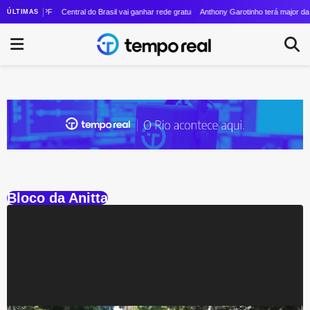
 ação no MPF contra André Janones por suposta incitação ao crime em publicação nas red
Central do Brasil vai ganhar rede gratuita de Wi-Fi de sexta geração
Anthony Garotinho terá major da 
ÚLTIMAS
Bloco da Anitta