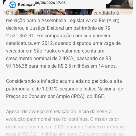
06/08/2026 17:06
Redação
Na declaração apresentada em 2018, quando terminou a
A atriz foi a primeira mulher a receber o benefício do
O deputado estadual Fred Pacheco (PL), candidato à
eleição como suplente, Elton Cristo informou possuir três
“botão do pânico”, ferramenta criada em 2019 pela
reeleição para a Assembleia Legislativa do Rio (Alerj),
veículos, um consórcio não contemplado e depósitos em
Polícia Militar do Rio. O objeto é conectado a uma
declarou à Justiça Eleitoral um patrimônio de R$
conta corrente, totalizando R$ 378,4 mil.
tornozeleira eletrônica usada pelo agressor. Em caso de
2.521.362,31. Em comparação com sua primeira
aproximação, a central de monitoramento é acionada e
candidatura, em 2012, quando disputou uma vaga de
Quatro anos depois, nas eleições de 2022, quando voltou
entra em contato com a vítima e o agressor por telefone.
vereador em São Paulo, o valor representa um
a disputar uma vaga na Assembleia Legislativa (Alerj) e
crescimento nominal de 2.495%, passando de R$
novamente ficou como suplente, o patrimônio declarado
97.166,38 para mais de R$ 2,5 milhões em 14 anos.
saltou para R$ 1.658.540,00. Na ocasião, os bens
passaram a incluir um apartamento avaliado em R$ 560
Considerando a inflação acumulada no período, a alta
mil, uma chácara de R$ 400 mil, dois veículos que
patrimonial é de 1.091%, segundo o Índice Nacional de
somavam R$ 647,3 mil e participações societárias em
Preços ao Consumidor Amplo (IPCA), do IBGE.
empresas do ramo de alimentação.
Apesar do avanço em relação ao início da série, a
Em 2024, quando foi eleito vereador da cidade de Nova
evolução patrimonial não foi contínua. O maior valor
Iguaçu, Elton Cristo declarou R$ 2.317.390,00 em bens,
declarado ocorreu em 2022, quando Pacheco informou
incluindo um sítio avaliado em R$ 1,12 milhão, além de
possuir R$ 3,01 milhões em bens. Dois anos depois, ao