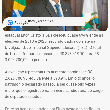
regime semiaberto.
Em conversa com o TEMPO REAL RJ, Cristiane analisa o
06/08/2026 17:23
Redação
que ainda falta às mulheres na hora de denunciar os
O patrimônio declarado pelo candidato a deputado
companheiros por violência doméstica.
estadual Elton Cristo (PSD) cresceu quase 694% entre as
eleições de 2018 e 2026, segundo dados do sistema
“Creio que duas coisas ainda impedem as mulheres de
Divulgaand, do Tribunal Superior Eleitoral (TSE). O total
seguirem adiante nesta batalha. A vergonha e o medo.
de bens informados passou de R$ 378.419,10 para R$
Porque é necessário ter mais do que coragem para seguir
3.004.200,00 no período.
adiante no enfrentamento à violência doméstica. Pois
muitas têm medo do agressor sob dois pontos de vista. O
A evolução representa um aumento nominal de R$
primeiro é o temor de continuar viva e estar ao lado do
2.625.780,90, equivalente a 693,9%. Em oito anos, o
agressor. E o outro é o que vai acontecer com ela depois
patrimônio declarado passou a ser quase oito vezes
que a denúncia for feita. Afinal, há o receio que alguma
maior que o registrado na primeira candidatura ao cargo
brecha legal permita que o agressor, de alguma forma,
de deputado estadual.
fique impune”, comenta.
Entre os itens declarados por Elton neste ano estão um