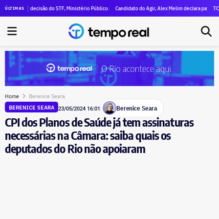
nimal declara R$ 47 milhões em patrimônio
ós decisão do STF, Ministério Público pede execução da condenação e da inelegibilidade de Gar
Candidato do Agir, Alex Melim declara patrimônio de R$ 
TCE-RJ devas
ÚLTIMAS
Home
Berenice Seara
Berenice Seara
BERENICE SEARA
23/05/2024 16:01
CPI dos Planos de Saúde já tem assinaturas
necessárias na Câmara: saiba quais os
deputados do Rio não apoiaram