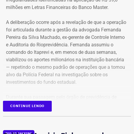
milhões em Letras Financeiras do Banco Master.
A deliberação ocorre após a revelação de que a operação
foi articulada durante a gestão da advogada Fernanda
Pereira da Silva Machado, ex-gerente de Controle Interno
e Auditoria do Rioprevidência. Fernanda assumiu o
comando do Itaprevi e, em menos de duas semanas,
Declaração de bens de Alex Melim em 2026 — Foto:
viabilizou os aportes milionários na instituição bancária
Reprodução/Divulgacand
— repetindo o mesmo padrão de operações que a tornou
alvo da Polícia Federal na investigação sobre os
investimentos do fundo estadual.
Durante sua passagem pelo órgão de previdência de
Itaguaí, a ex-gerente do Rioprevidência também
nomeou
CONTINUE LENDO
para a estrutura interna o ex-policial federal Jayme Alves
de Oliveira Filho, o “Careca” da Lava Jato,
conhecido por
transportar malas de dinheiro para o doleiro Alberto
RIO DE JANEIRO