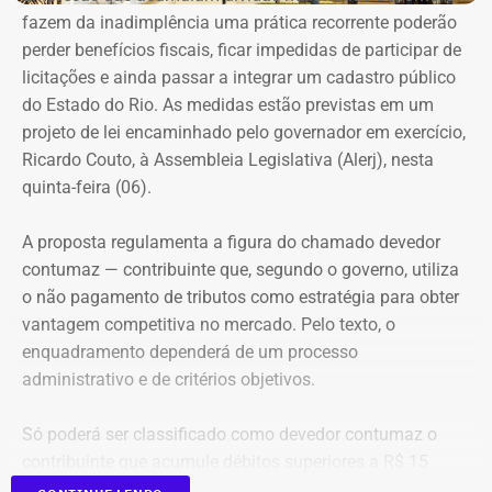
entre a prática do esporte e a observação de uma
fazem da inadimplência uma prática recorrente poderão
demanda real do cotidiano feminino. O principal gatilho
perder benefícios fiscais, ficar impedidas de participar de
que muitas sentem é a constatação do medo. Por isso, os
Evolução do patrimônio declarado por Fred Pacheco à Justiça Eleitoral
licitações e ainda passar a integrar um cadastro público
treinamentos vão além dos socos. O foco principal é a
entre 2012 e 2026, em valores nominais e corrigidos pela inflação (IPCA) –
do Estado do Rio. As medidas estão previstas em um
consciência situacional e a capacidade de reação rápida
Tabela: Imagem gerada por IA
projeto de lei encaminhado pelo governador em exercício,
antes mesmo que o contato físico aconteça”, comenta.
Ricardo Couto, à Assembleia Legislativa (Alerj), nesta
Apesar da recuperação, o valor ainda está 16,3% abaixo,
quinta-feira (06).
em termos nominais, do pico registrado em 2022.
Quando a comparação é feita em valores corrigidos pela
A proposta regulamenta a figura do chamado devedor
inflação, a diferença chega a 30,1%.
contumaz — contribuinte que, segundo o governo, utiliza
o não pagamento de tributos como estratégia para obter
vantagem competitiva no mercado. Pelo texto, o
Patrimônio de Fred Pacheco é
enquadramento dependerá de um processo
composto em sua maioria por
administrativo e de critérios objetivos.
imóveis
Só poderá ser classificado como devedor contumaz o
A maior parte dos bens declarados por Fred Pacheco está
contribuinte que acumule débitos superiores a R$ 15
concentrada em imóveis. O deputado informou possuir
milhões, em valor superior ao patrimônio conhecido, além