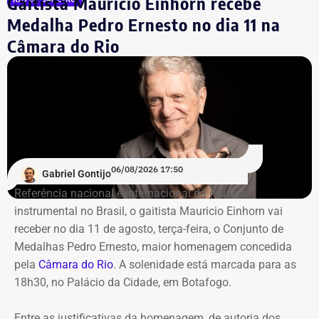
Gaitista Mauricio Einhorn recebe
Youssef.
Medalha Pedro Ernesto no dia 11 na
Câmara do Rio
Mais de 20% da carteira
compremetida sob ‘risco de default’
De acordo com o relatório de auditoria do TCE-RJ, os R$
59,6 milhões alocados no Banco Master entre junho e
julho de 2024 representavam mais de 20% de toda a
carteira de investimentos do Itaprevi. A equipe técnica do
06/08/2026 17:50
Gabriel Gontijo
Tribunal classificou o processo decisório como
Referência nacional e internacional da música
“negligente e temerário”.
instrumental no Brasil, o gaitista Mauricio Einhorn vai
receber no dia 11 de agosto, terça-feira, o Conjunto de
Entre os principais pontos apontados pela auditoria
Medalhas Pedro Ernesto, maior homenagem concedida
estão:
pela
Câmara do Rio
. A solenidade está marcada para as
18h30, no Palácio da Cidade, em Botafogo.
Mudança brusca na estratégia de investimento: a
alocação em letras financeiras foi elevada de 2% para
Entre as justificativas da homenagem, de autoria dos