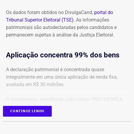
Com informações do colunista Lauro Jardim, do jornal “O
Globo”
Os dados foram obtidos no DivulgaCand,
portal do
Tribunal Superior Eleitoral (TSE)
. As informações
patrimoniais são autodeclaradas pelos candidatos e
permanecem sujeitas à análise da Justiça Eleitoral.
Aplicação concentra 99% dos bens
A declaração patrimonial é concentrada quase
integralmente em uma única aplicação de renda fixa,
avaliada em R$ 30 milhões.
O investimento, identificado pelo código PB0122F5GL6,
representa cerca de 99,2% de todo o patrimônio
CONTINUE LENDO
informado À Justiça Eleitoral.
Os demais oito bens declarados somam R$ 233.522,35 e