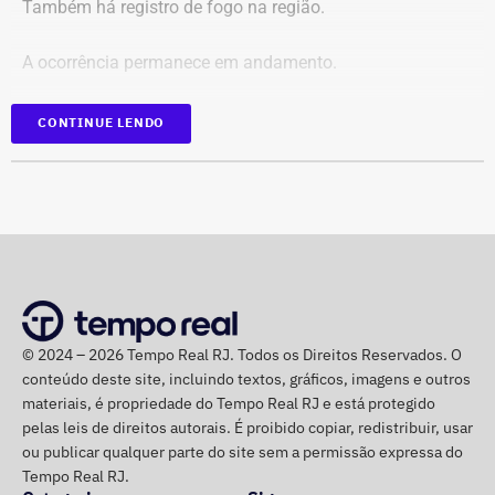
Também há registro de fogo na região.
Cruzamento técnico das informações das contas;
Retirada das publicações relacionadas no processo;
A ocorrência permanece em andamento.
Interrupção de anúncios e impulsionamentos;
Suspensão temporária de contas que não fossem
*Em atualização
CONTINUE LENDO
vinculadas a pessoas autênticas;
Proibição de distribuição paga por contas ainda não
identificadas;
Multa diária de R$ 50 mil por obrigação descumprida.
A prefeitura pediu que a multa seja aplicada
separadamente de acordo com o perfil, publicação,
campanha ou conjunto de dados.
No julgamento definitivo, o município pretende obter a
© 2024 – 2026 Tempo Real RJ. Todos os Direitos Reservados. O
conteúdo deste site, incluindo textos, gráficos, imagens e outros
remoção permanente dos conteúdos considerados
materiais, é propriedade do Tempo Real RJ e está protegido
ilícitos, a desativação das contas comprovadamente
pelas leis de direitos autorais. É proibido copiar, redistribuir, usar
falsas ou utilizadas continuamente para ilegalidades e a
ou publicar qualquer parte do site sem a permissão expressa do
exclusão de cópias idênticas das publicações.
Tempo Real RJ.