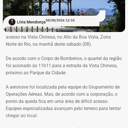
mobilizados.
Para dar apoio às buscas do Corpo de Bombeiros, o
08/08/2026 12:10
Lívia Mendonça
ICMBio informou que um pequeno e restrito trecho da
Um helicóptero caiu em uma área de mata de difícil
Estrada da Vista Chinesa, em frente ao pagode chinês da
acesso na Vista Chinesa, no Alto da Boa Vista, Zona
Vista Chinesa, foi interditado. A Vista Chinesa fica dentro
Norte do Rio, na manhã deste sábado (08).
do Parque Nacional da Tijuca
Trecho da argumentação da prefeitura de Búzios sobre a morte de uma
De acordo com o Corpo de Bombeiros, o quartel da região
criança de 2 anos — Foto: Reprodução.
foi acionado às 11h11 para a estrada da Vista Chinesa,
próximo ao Parque da Cidade.
O pedido de Búzios à Justiça
A aeronave foi localizada pela equipe do Grupamento de
Em caráter urgente, antes da apresentação da defesa das
Operações Aéreas. Mas, de acordo com a corporação, o
empresas, a prefeitura solicitou:
ponto da queda fica em uma área de difícil acesso.
Equipes especializadas avançam pelo terreno para tentar
Preservação integral dos registros dos nove perfis;
chegar ao local.
Entrega dos dados de titulares e administradores;
Identificação de anunciantes e financiadores;