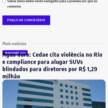
Salvar meus dados neste navegador para a próxima vez que eu
comentar.
Mais notícias
Água dura: Cedae cita violência no Rio
TRANSPARÊNCIA
e compliance para alugar SUVs
blindados para diretores por R$ 1,29
milhão