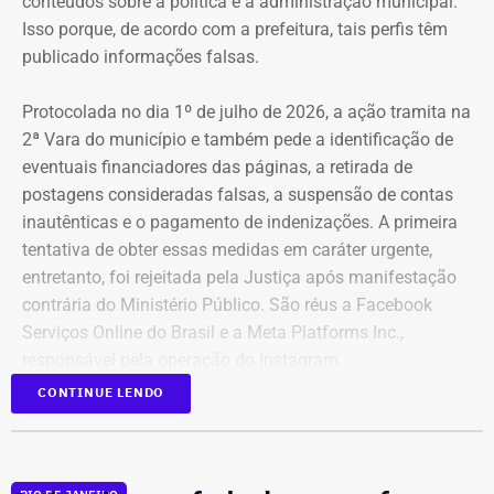
conteúdos sobre a política e a administração municipal.
Isso porque, de acordo com a prefeitura, tais perfis têm
publicado informações falsas.
Protocolada no dia 1º de julho de 2026, a ação tramita na
2ª Vara do município e também pede a identificação de
eventuais financiadores das páginas, a retirada de
postagens consideradas falsas, a suspensão de contas
inautênticas e o pagamento de indenizações. A primeira
tentativa de obter essas medidas em caráter urgente,
entretanto, foi rejeitada pela Justiça após manifestação
contrária do Ministério Público. São réus a Facebook
Serviços Online do Brasil e a Meta Platforms Inc.,
responsável pela operação do Instagram.
CONTINUE LENDO
Os administradores dos perfis não foram incluídos no
Declaração de bens de Bernardo Rossi em 2026 — Foto:
processo porque, segundo a prefeitura, não foi possível
Reprodução/Divulgacand
conseguir a identificação dos responsáveis. O processo