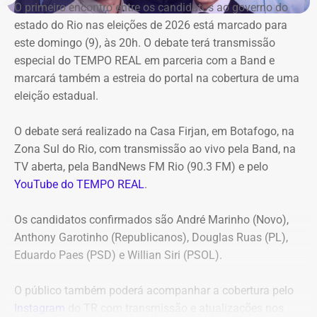
O primeiro encontro entre os candidatos ao ⁠governo do
firmado com a Geo Ambiental para o mesmo fim
estado do Rio nas eleições de 2026 está marcado para
(locação de maquinários e equipamentos). Na ocasião, a
este domingo (9), às 20h. O debate terá transmissão
Corte ordenou também a suspensão imediata dos
especial do TEMPO REAL em parceria com a Band e
pagamentos decorrentes do acordo milionário, que
marcará também a estreia do portal na cobertura de uma
ultrapassava R$ 100 milhões.
eleição estadual.
O acórdão acolheu o voto da conselheira Marianna
O debate será realizado na Casa Firjan, em Botafogo, na
Montebello Willeman, que apontou uma série de
Zona Sul do Rio, com transmissão ao vivo pela Band, na
irregularidades no planejamento da concorrência
TV aberta, pela BandNews FM Rio (90.3 FM) e pelo
eletrônica SRP nº 041/2025 e concluiu que os problemas
YouTube do TEMPO REAL
.
comprometem a competitividade do certame e, além
disso, impedem a manutenção do contrato firmado entre
Os candidatos confirmados são André Marinho (Novo),
a Secretaria Municipal de Obras e Agricultura e a empresa
Anthony Garotinho (Republicanos), Douglas Ruas (PL),
vencedora.
Eduardo Paes (PSD) e Willian Siri (PSOL).
Entre as principais falhas identificadas pelo TCE
estão a
O público também poderá acompanhar a cobertura pelo
ausência de estudo comparativo entre a locação e a
Instagram
do TR com transmissão e atualizações nos
compra dos equipamentos
, inconsistências na estimativa