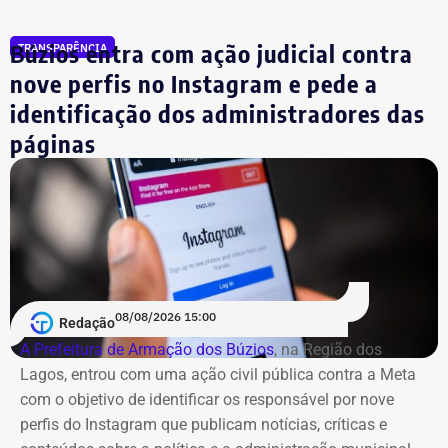
fundos.
Búzios entra com ação judicial contra
TRANSPARÊNCIA
nove perfis no Instagram e pede a
identificação dos administradores das
páginas
08/08/2026 15:00
Redação
A Prefeitura de Armação dos Búzios
, na Região dos
Lagos, entrou com uma ação civil pública contra a Meta
com o objetivo de identificar os responsável por nove
perfis do Instagram que publicam notícias, críticas e