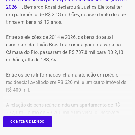
A operação mobilizou cerca de 40 militares, 11 viaturas e
Pré-hora: 19h, com cobertura especial pelo YouTube do
2026
—, Bernardo Rossi declarou à Justiça Eleitoral ter
4 unidades operacionais.
TEMPO REAL
um patrimônio de R$ 2,13 milhões, quase o triplo do que
tinha em bens há 12 anos.
Com informações do portal “g1”.
Entre as eleições de 2014 e 2026, os bens do atual
candidato do União Brasil na corrida por uma vaga na
Câmara do Rio, passaram de R$ 737,8 mil para R$ 2,13
milhões, alta de 188,7%.
Entre os bens informados, chama atenção um prédio
residencial avaliado em R$ 620 mil e um outro imóvel de
R$ 400 mil.
A relação de bens reúne ainda um apartamento de R$
277,1 mil, outro de R$ 260 mil e um veículo Discovery
D300, ano 2023, declarado por R$ 330 mil. Também
CONTINUE LENDO
aparecem na lista cerca de R$ 177 mil em aplicações e