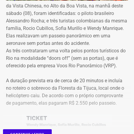
digitais do grupo, acompanhando desde os momentos
Valber Rodrigues Januário, que assina o novo aditivo de
da Vista Chinesa, no Alto da Boa Vista, na manhã deste
que antecedem o debate até a transmissão ao vivo.
R$ 16,9 milhões publicado esta semana, foi notificado a
sábado (08), foram identificadas: o piloto brasileiro
apresentar defesa no processo do TCE.
Alessandro Rocha; e três turistas colombianas da mesma
Com tradição na realização de debates eleitorais, a Band
família, Rocio Cubillos, Sofia Murillo e Wendy Manrique.
promove o encontro como um espaço para o confronto
Elas realizavam um passeio panorâmico em uma
Diferença de processos
de ideias e para que os eleitores conheçam as propostas
aeronave sem portas antes do acidente.
dos candidatos. A mediação será da jornalista Adriana
As três contrataram uma volta pelos pontos turísticos do
Vale ressaltar que, diferentemente da Concorrência nº
Araújo.
Rio na modalidade “doors off” (sem as portas), que é
041/2025 que foi objeto de determinação de anulação
oferecido pela empresa Voos Rio Panorâmico (VRP).
pelo TCE, o aditivo recém-publicado é referente a um
Como vai ser o debate
procedimento licitatório anterior: a Concorrência SRP nº
A duração prevista era de cerca de 20 minutos e incluía
036/2022.
no roteiro o sobrevoo da Floresta da Tijuca, local onde o
O formato do debate consiste em três blocos de
helicóptero caiu. De acordo com o próprio comprovante
perguntas e respostas, confrontos diretos entre os
Ainda que se trate de licitações distintas, a manutenção
de pagamento, elas pagaram R$ 2.550 pelo passeio.
participantes e espaço para considerações finais.
dos pagamentos e a prorrogação milionária a favor da
Geo Ambiental Empreendimentos LTDA ocorrem
A ordem das perguntas será definida por sorteio, e o
exatamente no momento em que a conduta da Secretaria
mediador apenas fará a condução do debate. Esgotados
de Obras e os contratos de aluguel de maquinário pesado