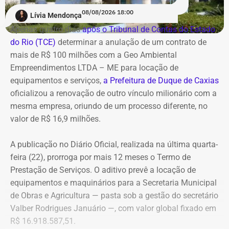
reforçou auditorias internas em parceria com o GSI e a
08/08/2026 18:00
Lívia Mendonça
Casa Civil.
Apenas quatro dias
após o Tribunal de Contas do Estado
do Rio (TCE)
determinar a anulação de um contrato de
A empresa também destaca que não possui SUVs
mais de R$ 100 milhões com a Geo Ambiental
blindados em sua frota própria, razão pela qual optou
Empreendimentos LTDA – ME para locação de
pela locação dos veículos por meio de adesão à ata do
equipamentos e serviços,
a Prefeitura de Duque de Caxias
GSI.
oficializou a renovação de outro vínculo milionário com a
mesma empresa, oriundo de um processo diferente, no
Os veículos serão destinados exclusivamente aos
valor de R$ 16,9 milhões.
diretores das áreas Financeira (DFI), Jurídica (DJU),
Suprimentos (DSU) e Segurança e Governança (DSG). O
A publicação no Diário Oficial, realizada na última quarta-
contrato foi firmado com a empresa Rei dos Blindados
feira (22), prorroga por mais 12 meses o Termo de
Locação de Veículos Ltda. e prevê a locação de quatro
Prestação de Serviços. O aditivo prevê a locação de
SUVs zero quilômetro, com blindagem nível III-A, sem
equipamentos e maquinários para a Secretaria Municipal
motorista e sem fornecimento de combustível.
de Obras e Agricultura — pasta sob a gestão do secretário
Valber Rodrigues Januário —, com valor global fixado em
Cada automóvel custará R$ 8.977,78 por mês,
R$ 16.918.587,51.