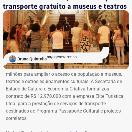
integralmente. Em setembro, a sala também abrigará a
transporte gratuito a museus e teatros
Trecho da ação civil pública que pede a investigação de nove páginas no
mostra “Abolicionistas Brasileiras”.
Instagram sobre Búzios — Foto: Reprodução.
Com informações do colunista Ancelmo Gois, do Jornal
“O Globo”.
Na ação, a prefeitura também pede informações
cadastrais, endereços eletrônicos, telefones, IPs,
08/08/2026 13:30
dispositivos utilizados, histórico de nomes,
Bruno Quintella
administradores atuais e anteriores, contas vinculadas,
O governo do estado do Rio vai investir quase R$ 13
meios de recuperação, contas publicitárias e dados de
milhões para ampliar o acesso da população a museus,
pagamento. Com isso, a Meta também seria obrigada a
teatros e outros equipamentos culturais. A Secretaria de
elaborar uma tabela comparativa, indicando se os perfis
Estado de Cultura e Economia Criativa formalizou
compartilham telefones, dispositivos, endereços de IP,
contrato de R$ 12.978.000 com a empresa Elite Turística
administradores, contas de anúncios, meios de
Ltda. para a prestação de serviços de transporte
pagamento ou gerenciadores de negócios.
destinados ao Programa Passaporte Cultural e projetos
correlatos.
Ação também requer anúncios e