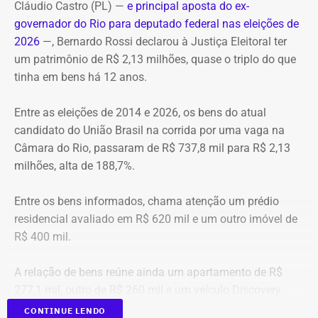
Transmissão: Canal Band, BandNews FM e YouTube do
Cláudio Castro (PL) —
e principal aposta do ex-
TEMPO REAL
governador do Rio para deputado federal nas eleições de
A operação mobilizou cerca de 40 militares, 11 viaturas e
Pré-hora: 19h, com cobertura especial pelo YouTube do
2026
—, Bernardo Rossi declarou à Justiça Eleitoral ter
4 unidades operacionais.
TEMPO REAL
um patrimônio de R$ 2,13 milhões, quase o triplo do que
tinha em bens há 12 anos.
Com informações do portal “g1”.
Entre as eleições de 2014 e 2026, os bens do atual
candidato do União Brasil na corrida por uma vaga na
Câmara do Rio, passaram de R$ 737,8 mil para R$ 2,13
milhões, alta de 188,7%.
Entre os bens informados, chama atenção um prédio
residencial avaliado em R$ 620 mil e um outro imóvel de
R$ 400 mil.
A relação de bens reúne ainda um apartamento de R$
277,1 mil, outro de R$ 260 mil e um veículo Discovery
D300, ano 2023, declarado por R$ 330 mil. Também
CONTINUE LENDO