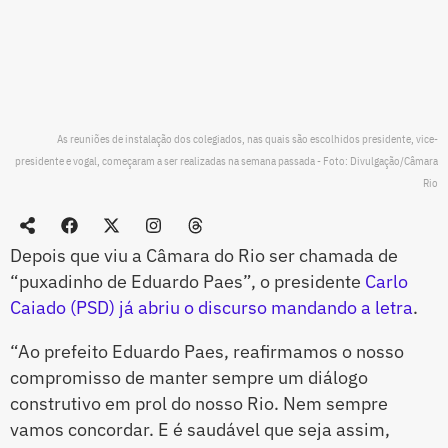
As reuniões de instalação dos colegiados, nas quais são escolhidos presidente, vice-
presidente e vogal, começaram a ser realizadas na semana passada - Foto: Divulgação/Câmara
Rio
Depois que viu a Câmara do Rio ser chamada de
“puxadinho de Eduardo Paes”, o presidente
Carlo
Caiado (PSD) já abriu o discurso mandando a letra
.
“Ao prefeito Eduardo Paes, reafirmamos o nosso
compromisso de manter sempre um diálogo
construtivo em prol do nosso Rio. Nem sempre
vamos concordar. E é saudável que seja assim,