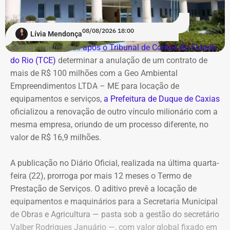
A contratação ocorre em
meio ao endurecimento das
ações de compliance da companhia, que recentemente
reforçou auditorias internas em parceria com o GSI e a
08/08/2026 18:00
Lívia Mendonça
Casa Civil.
Apenas quatro dias
após o Tribunal de Contas do Estado
do Rio (TCE)
determinar a anulação de um contrato de
A empresa também destaca que não possui SUVs
mais de R$ 100 milhões com a Geo Ambiental
blindados em sua frota própria, razão pela qual optou
Empreendimentos LTDA – ME para locação de
pela locação dos veículos por meio de adesão à ata do
equipamentos e serviços,
a Prefeitura de Duque de Caxias
GSI.
oficializou a renovação de outro vínculo milionário com a
mesma empresa, oriundo de um processo diferente, no
Os veículos serão destinados exclusivamente aos
valor de R$ 16,9 milhões.
diretores das áreas Financeira (DFI), Jurídica (DJU),
Suprimentos (DSU) e Segurança e Governança (DSG). O
A publicação no Diário Oficial, realizada na última quarta-
contrato foi firmado com a empresa Rei dos Blindados
feira (22), prorroga por mais 12 meses o Termo de
Locação de Veículos Ltda. e prevê a locação de quatro
Prestação de Serviços. O aditivo prevê a locação de
SUVs zero quilômetro, com blindagem nível III-A, sem
equipamentos e maquinários para a Secretaria Municipal
motorista e sem fornecimento de combustível.
de Obras e Agricultura — pasta sob a gestão do secretário
Valber Rodrigues Januário —, com valor global fixado em