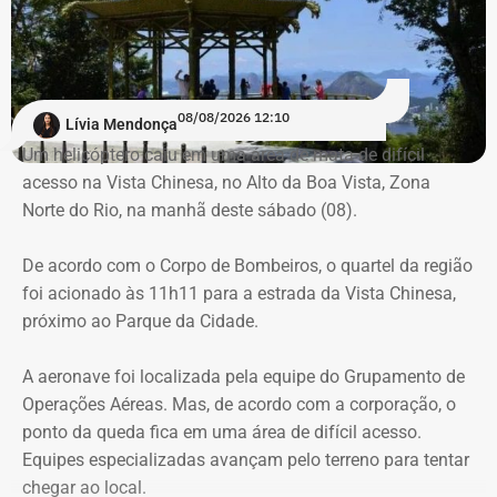
em combate a incêndios florestais também foram
mobilizados.
Para dar apoio às buscas do Corpo de Bombeiros, o
08/08/2026 12:10
Lívia Mendonça
ICMBio informou que um pequeno e restrito trecho da
Um helicóptero caiu em uma área de mata de difícil
Estrada da Vista Chinesa, em frente ao pagode chinês da
acesso na Vista Chinesa, no Alto da Boa Vista, Zona
Vista Chinesa, foi interditado. A Vista Chinesa fica dentro
Norte do Rio, na manhã deste sábado (08).
do Parque Nacional da Tijuca
Trecho da argumentação da prefeitura de Búzios sobre a morte de uma
De acordo com o Corpo de Bombeiros, o quartel da região
criança de 2 anos — Foto: Reprodução.
foi acionado às 11h11 para a estrada da Vista Chinesa,
próximo ao Parque da Cidade.
O pedido de Búzios à Justiça
A aeronave foi localizada pela equipe do Grupamento de
Em caráter urgente, antes da apresentação da defesa das
Operações Aéreas. Mas, de acordo com a corporação, o
empresas, a prefeitura solicitou:
ponto da queda fica em uma área de difícil acesso.
Equipes especializadas avançam pelo terreno para tentar
Preservação integral dos registros dos nove perfis;
chegar ao local.