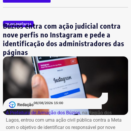
aparecem na lista cerca de R$ 177 mil em aplicações e
fundos.
Búzios entra com ação judicial contra
TRANSPARÊNCIA
nove perfis no Instagram e pede a
identificação dos administradores das
páginas
08/08/2026 15:00
Redação
A Prefeitura de Armação dos Búzios
, na Região dos
Lagos, entrou com uma ação civil pública contra a Meta
com o objetivo de identificar os responsável por nove