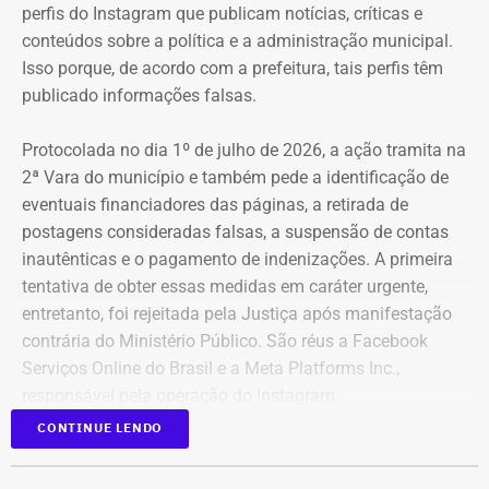
perfis do Instagram que publicam notícias, críticas e
conteúdos sobre a política e a administração municipal.
Isso porque, de acordo com a prefeitura, tais perfis têm
publicado informações falsas.
Protocolada no dia 1º de julho de 2026, a ação tramita na
2ª Vara do município e também pede a identificação de
eventuais financiadores das páginas, a retirada de
postagens consideradas falsas, a suspensão de contas
inautênticas e o pagamento de indenizações. A primeira
tentativa de obter essas medidas em caráter urgente,
entretanto, foi rejeitada pela Justiça após manifestação
contrária do Ministério Público. São réus a Facebook
Serviços Online do Brasil e a Meta Platforms Inc.,
responsável pela operação do Instagram.
CONTINUE LENDO
Os administradores dos perfis não foram incluídos no
Declaração de bens de Bernardo Rossi em 2026 — Foto:
processo porque, segundo a prefeitura, não foi possível
Reprodução/Divulgacand