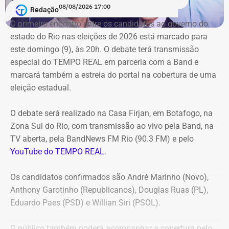
08/08/2026 17:00
Redação
Duque de Caxias anule no prazo de 15 dias o contrato
O primeiro encontro entre os candidatos ao ⁠governo do
firmado com a Geo Ambiental para o mesmo fim
estado do Rio nas eleições de 2026 está marcado para
(locação de maquinários e equipamentos). Na ocasião, a
este domingo (9), às 20h. O debate terá transmissão
Corte ordenou também a suspensão imediata dos
especial do TEMPO REAL em parceria com a Band e
pagamentos decorrentes do acordo milionário, que
marcará também a estreia do portal na cobertura de uma
ultrapassava R$ 100 milhões.
eleição estadual.
O acórdão acolheu o voto da conselheira Marianna
O debate será realizado na Casa Firjan, em Botafogo, na
Montebello Willeman, que apontou uma série de
Zona Sul do Rio, com transmissão ao vivo pela Band, na
irregularidades no planejamento da concorrência
TV aberta, pela BandNews FM Rio (90.3 FM) e pelo
eletrônica SRP nº 041/2025 e concluiu que os problemas
YouTube do TEMPO REAL
.
comprometem a competitividade do certame e, além
disso, impedem a manutenção do contrato firmado entre
Os candidatos confirmados são André Marinho (Novo),
a Secretaria Municipal de Obras e Agricultura e a empresa
Anthony Garotinho (Republicanos), Douglas Ruas (PL),
vencedora.
Eduardo Paes (PSD) e Willian Siri (PSOL).
Entre as principais falhas identificadas pelo TCE
estão a
O público também poderá acompanhar a cobertura pelo