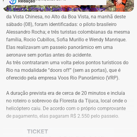
milhões foi assinado no mesmo dia em que o TCE emitira
Redação
com a Band Rio, a BandNews FM Rio e as plataformas
cautelar para suspender a licitação. O próprio secretário
As quatro vítimas da queda de um helicóptero
na região
digitais do grupo, acompanhando desde os momentos
Valber Rodrigues Januário, que assina o novo aditivo de
da Vista Chinesa, no Alto da Boa Vista, na manhã deste
que antecedem o debate até a transmissão ao vivo.
R$ 16,9 milhões publicado esta semana, foi notificado a
sábado (08), foram identificadas: o piloto brasileiro
apresentar defesa no processo do TCE.
Alessandro Rocha; e três turistas colombianas da mesma
Com tradição na realização de debates eleitorais, a Band
família, Rocio Cubillos, Sofia Murillo e Wendy Manrique.
promove o encontro como um espaço para o confronto
Elas realizavam um passeio panorâmico em uma
Diferença de processos
de ideias e para que os eleitores conheçam as propostas
aeronave sem portas antes do acidente.
dos candidatos. A mediação será da jornalista Adriana
As três contrataram uma volta pelos pontos turísticos do
Vale ressaltar que, diferentemente da Concorrência nº
Araújo.
Rio na modalidade “doors off” (sem as portas), que é
041/2025 que foi objeto de determinação de anulação
oferecido pela empresa Voos Rio Panorâmico (VRP).
pelo TCE, o aditivo recém-publicado é referente a um
Como vai ser o debate
procedimento licitatório anterior: a Concorrência SRP nº
A duração prevista era de cerca de 20 minutos e incluía
036/2022.
no roteiro o sobrevoo da Floresta da Tijuca, local onde o
O formato do debate consiste em três blocos de
helicóptero caiu. De acordo com o próprio comprovante
perguntas e respostas, confrontos diretos entre os
Ainda que se trate de licitações distintas, a manutenção
de pagamento, elas pagaram R$ 2.550 pelo passeio.
participantes e espaço para considerações finais.
dos pagamentos e a prorrogação milionária a favor da
Geo Ambiental Empreendimentos LTDA ocorrem
A ordem das perguntas será definida por sorteio, e o
exatamente no momento em que a conduta da Secretaria