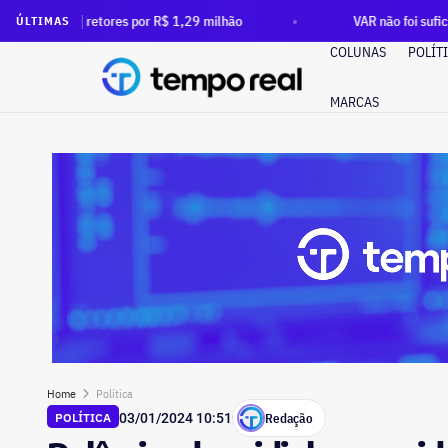
res por R$ 1,29 milhão
VAR não foi suficiente: após ordem 
ÚLTIMAS
COLUNAS
POLÍT
MARCAS
Home
Política
Redação
POLÍTICA
03/01/2024 10:51